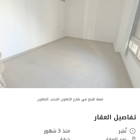
شقة للبيع في شارع التعاون الجديد, التعاون
تفاصيل العقار
نُشِر
منذ 3 شهور
نوع العقار
شقة