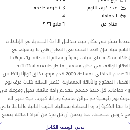
عدد غرف النوم
3
+ غرفة خادمة
الحمامات
4
متاح من
٦ مايو ٢٠٢٦
عندما تفكر في مكان حيث تتداخل الراحة الحضرية مع الإطلالات
البانورامية، فإن هذه الشقة في التعاون هي ما يناسبك. مع
إطلالة مذهلة على مياه حية وأبرز معالم المنطقة، يقدم هذا
العقار الواقف في مكان مشمس مناظر طبيعية استثنائية.
التصميم الداخلي، بمساحة 2000 قدم مربع، يخلق توازنًا رائعًا بين
الفضاء المفتوح والأناقة المعمارية. تتميز الشقة بثلاث غرف نوم
و4 حمامات، كل منها مصمم لتقديم راحة فائقة. تخيل وقوعك في
غرفة نوم رئيسية مع خزائن مدمجة وخزانة كبيرة، حيث تتيح لك
إدارتها الذكية إدارة المساحة بفعالية. الغرف الثانية والثالثة تأتي
مع دروس مخصصة، مما يضمن أن كل فرد من أفراد العائلة يتمتع
بمساحة خاصة. تبرز غرفة المعيشة الكبيرة مع نظام التدفئة
عرض الوصف الكامل