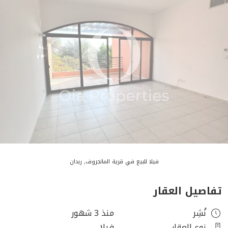
فيلا للبيع في قرية المانجروف, ربدان
تفاصيل العقار
نُشِر
منذ 3 شهور
نوع العقار
فيلا