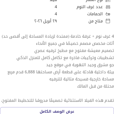
عدد غرف النوم
4
الحمامات
4
متاح من
٢٩ أبريل ٢٠٢٦
4 غرف نوم + غرفة خادمة (ممتدة لزيادة المساحة إلى أقصى حد)
أثاث مخصص مصمم خصيصًا في جميع الأنحاء
تصميم معيشة مفتوح مع مطبخ ترفيه عصري
تشطيبات وتركيبات فاخرة مع تكامل كامل للمنزل الذكي
جو مشرق وجيد التهوية في موقع جيد
بيئة داخلية هادئة على قطعة أرض مساحتها 6,888 قدم مربع
مساحة خارجية فسيحة مثالية للترفيه
محتلة من قبل المالك
تقدم هذه الفيلا الاستثنائية تصميمًا مدروسًا للتخطيط المفتوح،
يركز بسلاسة حول مطبخ ترفيه عصري مثالي لكل من الحياة
عرض الوصف الكامل