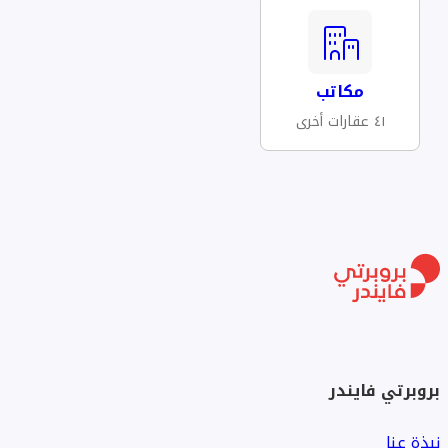
مكاتب
٤١ عقارات أخرى
بروبرتي فايندر
نبذة عنا