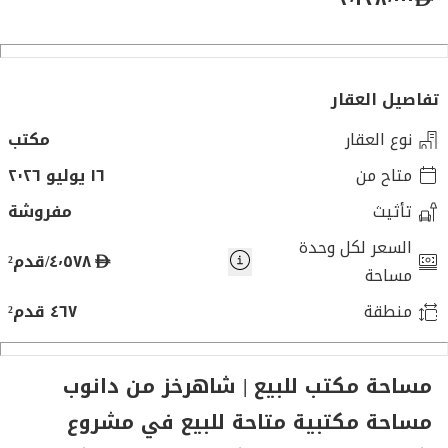
تفاصيل العقار
نوع العقار
مكتب
متاح من
١٦ يوليو ٢٠٢٦
تأثيث
مفروشة
السعر لكل وحدة
د
٤٬٥٧٨/قدم²
مساحة
ر
منطقة
٤٦٧ قدم²
ه
م
مساحة مكتب للبيع | شاهرخز من دانوب
مساحة مكتبية متاحة للبيع في مشروع