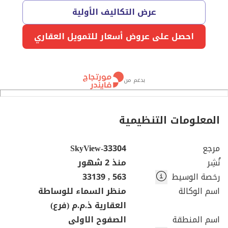
عرض التكاليف الأولية
احصل على عروض أسعار للتمويل العقاري
بدعم من
المعلومات التنظيمية
مرجع
SkyView-33304
نُشِر
منذ 2 شهور
رخصة الوسيط
563 , 33139
اسم الوكالة
منظر السماء للوساطة
العقارية ذ.م.م (فرع)
اسم المنطقة
الصفوح الاولى