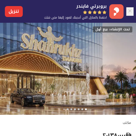
بروبرتي فايندر
تنزيل
احتفظ بالمنازل التي أعجبتك لتعود إليها متى شئت
تحت الإنشاء: بيع أول
مكتب
٢٬١٣٨٬٠٠٠