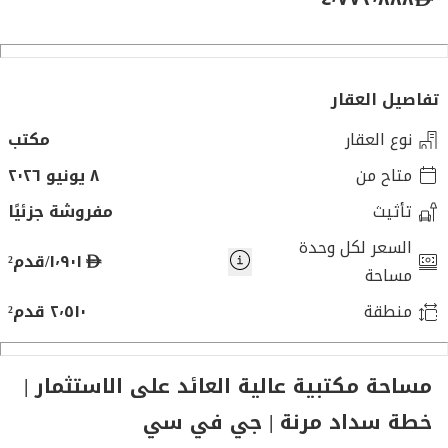
تفاصيل العقار
نوع العقار
مكتب
متاح من
٨ يونيو ٢٠٢٦
تأثيث
مفروشة جزئيًا
السعر لكل وحدة
د
١٬٩٠١/قدم²
مساحة
ر
منطقة
٢٬٥١٠ قدم²
ه
م
مساحة مكتبية عالية العائد على الاستثمار |
خطة سداد مرنة | جي في سي