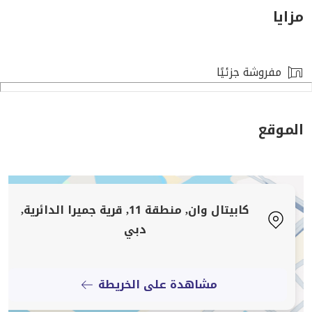
كبيرة بشكل استثنائي، مما يوفر المرونة لتصميم مساحة
مزايا
العمل الحديثة، والمكاتب التنفيذية، أو الاستخدام المؤسسي
المتميز.
مفروشة جزئيًا
تفاصيل السعر:
سعر الوحدة: 4,772,888 درهم إماراتي
الموقع
ضريبة القيمة المضافة: 5% قابلة للتطبيق
تسجيل سند الملكية: 4% من سعر الوحدة
رسوم الإدارة: 5,250 درهم إماراتي
كابيتال وان, منطقة 11, قرية جميرا الدائرية,
مميزات خطة الدفع:
دبي
5% حجز فوري
15% خلال 30 يوم من الحجز
مشاهدة على الخريطة
دفعات صغيرة متعددة خلال فترة الإنشاء