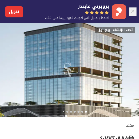
بروبرتي فايندر
تنزيل
احتفظ بالمنازل التي أعجبتك لتعود إليها متى شئت
تحت الإنشاء: بيع أول
مكتب
٤٬٧٧٢٬٨٨٨