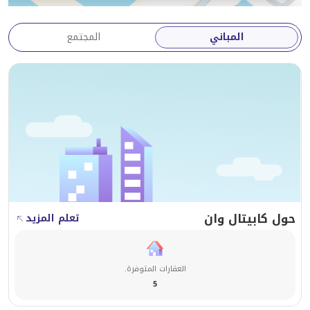
70% عند التسليم (2028)
المباني
المجتمع
هذا الهيكل يجعله جذابًا للغاية للمستثمرين والمستخدمين
النهائيين الذين يبحثون عن دفعة أولية منخفضة مع نمو
رأسمالي طويل الأجل.
وسطاء سكاي فيو للعقارات
1108، كلوفر باي، الخليج التجاري، دبي (المكتب الرئيسي)
مركز مبيعات سكاي فيو، مكتب 1،
شارع حصة، البرشاء الثالث (الفرع)
حول كابيتال وان
تعلم المزيد
العقارات المتوفرة.
5