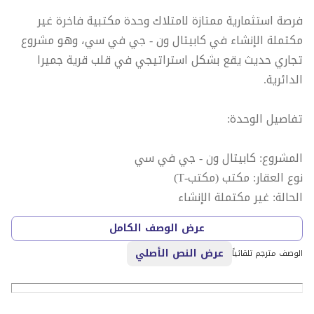
فرصة استثمارية ممتازة لامتلاك وحدة مكتبية فاخرة غير
مكتملة الإنشاء في كابيتال ون - جي في سي، وهو مشروع
تجاري حديث يقع بشكل استراتيجي في قلب قرية جميرا
الدائرية.
تفاصيل الوحدة:
المشروع: كابيتال ون - جي في سي
نوع العقار: مكتب (مكتب-T)
الحالة: غير مكتملة الإنشاء
الانتهاء المتوقع: يونيو 2028
عرض الوصف الكامل
عرض النص الأصلي
المساحة الإجمالية: 2510.89 قدم مربع.
الوصف مترجم تلقائياً
تتميز هذه الوحدة المكتبية بتصميم واسع يكمله شرفة