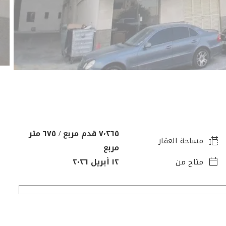
٧٬٢٦٥ قدم مربع / ٦٧٥ متر
مساحة العقار
مربع
متاح من
١٢ أبريل ٢٠٢٦