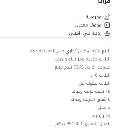
مزايا
مفروشة
موقف مغطى
ردهة في المبنى
للبيع بنايه سكني تجاري في الحميديه عجمان
البنايه جديده عمر سنه ونصف
مساحه الارض 7265 قدم مربع
البنايه G+6
البنايه مكونه من
18 شقه غرفه وصاله
6 شقق 3غرفه وصاله
2 محل
12 باركينج
الدخل السنوي 991000 درهم