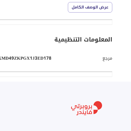
السعر المطلوب 12000000 درهم
عرض الوصف الكامل
المعلومات التنظيمية
مرجع
XMD49ZKPGX1J3ED178