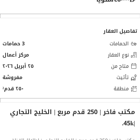
تفاصيل العقار
الحمامات
3 حمامات
نوع العقار
مركز أعمال
متاح من
٢٥ أبريل ٢٠٢٦
تأثيث
مفروشة
منطقة
٢٥٠ قدم²
مكتب فاخر | 250 قدم مربع | الخليج التجاري
|45k.