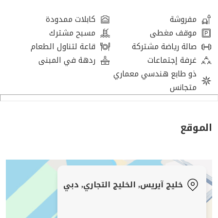
مناسب لـ أكثر من 6 أشخاص
نافذة كاملة بإطلالة القناة والبحر
مفروشة
كابلات ممدودة
مفروش بالكامل
موقف مغطى
مسبح مشترك
جاهز للانتقال الفوري
صالة رياضة مشتركة
قاعة لتناول الطعام
مساحة عمل مشرقة واحترافية
غرفة إجتماعات
ردهة في المبنى
موقع مميز في الخليج التجاري
ذو طابع هندسي معماري
الخدمات والمزايا المشمولة
متجانس
إنترنت عالي السرعة وواي فاي
الكهرباء (ديوا)، المياه، التكييف والتبريد مشمولة
استخدام قاعات الاجتماعات
الموقع
خدمة استقبال احترافية
مطبخ مع شاي وقهوة ومياه مجانية
تنظيف يومي
خدمات الطباعة والمسح الضوئي
خليج آيريس, الخليج التجاري, دبي
أمن وكاميرات مراقبة 24/7
دخول مجاني إلى الجيم والمسبح