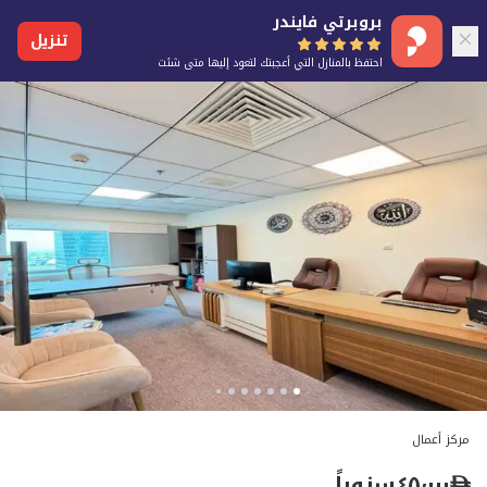
بروبرتي فايندر
تنزيل
احتفظ بالمنازل التي أعجبتك لتعود إليها متى شئت
مركز أعمال
٤٥٬٠٠٠
سنوياً