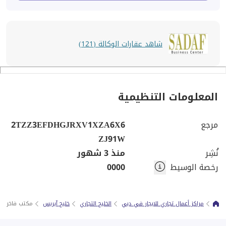
شاهد عقارات الوكالة (121)
المعلومات التنظيمية
مرجع
2TZZ3EFDHGJRXV1XZA6X6
ZJ91W
نُشِر
منذ 3 شهور
رخصة الوسيط
0000
مراكز أعمال تجاري للايجار في دبي
الخليج التجاري
خليج آيريس
مكتب فاخر | 250 قدم مربع | الخليج التجاري |45k.