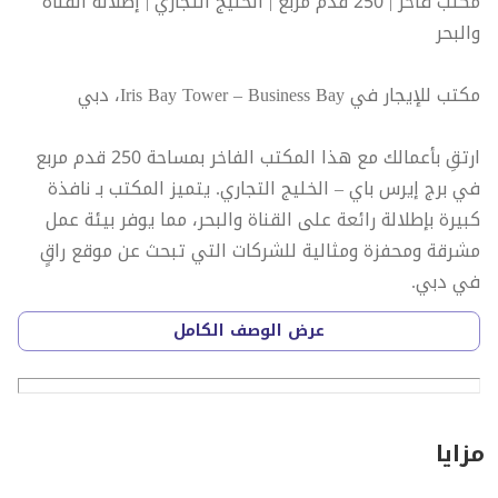
مكتب فاخر | 250 قدم مربع | الخليج التجاري | إطلالة القناة
والبحر
مكتب للإيجار في Iris Bay Tower – Business Bay، دبي
ارتقِ بأعمالك مع هذا المكتب الفاخر بمساحة 250 قدم مربع
في برج إيرس باي – الخليج التجاري. يتميز المكتب بـ نافذة
كبيرة بإطلالة رائعة على القناة والبحر، مما يوفر بيئة عمل
مشرقة ومحفزة ومثالية للشركات التي تبحث عن موقع راقٍ
في دبي.
عرض الوصف الكامل
مناسب لـ أكثر من 6 أشخاص، ويوفر مساحة عمل احترافية
ومريحة في أحد أهم المواقع التجارية في المدينة.
تفاصيل المكتب
مزايا
المساحة: 250 قدم مربع