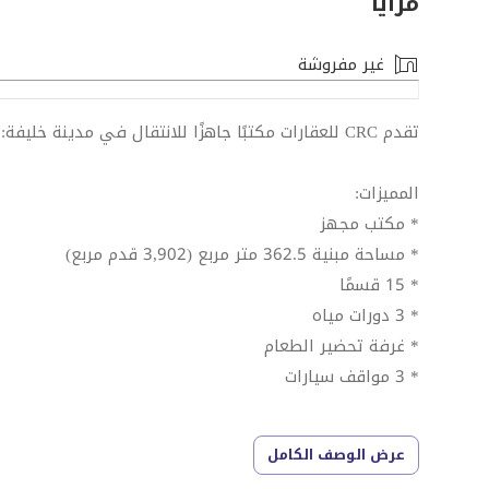
مزايا
غير مفروشة
تقدم CRC للعقارات مكتبًا جاهزًا للانتقال في مدينة خليفة:
المميزات:
* مكتب مجهز
* مساحة مبنية 362.5 متر مربع (3,902 قدم مربع)
* 15 قسمًا
* 3 دورات مياه
* غرفة تحضير الطعام
* 3 مواقف سيارات
* مواقف سيارات وافرة حول المنطقة
عرض الوصف الكامل
* حالة ممتازة