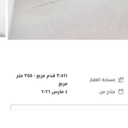
٣٬٨٢١ قدم مربع / ٣٥٥ متر
مساحة العقار
مربع
متاح من
٤ مارس ٢٠٢٦