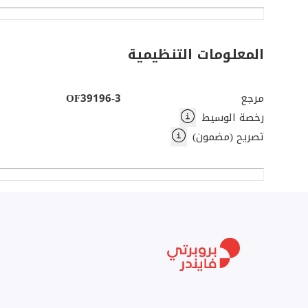
* مصاعد
* أمن على مدار 24 ساعة
المعلومات التنظيمية
* يدفع المستأجر الكهرباء والمياه
* رسوم الخدمة والمبرد مضمنة
مرجع
OF39196-3
رخصة الوسيط
يرجى التواصل مع CRC للحصول على مزيد من المعلومات وترتيب الزيارة.
تصريح (مضمون)
اسم الشركة: CRC Real Estate Company LLC
البريد الإلكتروني الرئيسي: customercare@crcproperty.com
الموقع الإلكتروني: crcproperty.com
خلال بيع أو تأجير أو الاستثمار في العقارات التجارية.