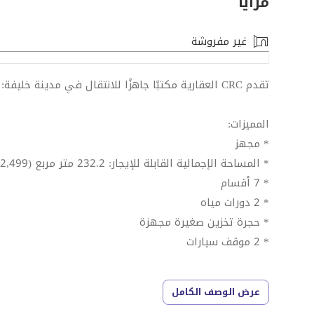
مزايا
غير مفروشة
تقدم CRC العقارية مكتبًا جاهزًا للانتقال في مدينة خليفة:
المميزات:
* مجهز
* المساحة الإجمالية القابلة للإيجار: 232.2 متر مربع (2,499 قدم مربع)
* 7 أقسام
* 2 دورات مياه
* حجرة تخزين صغيرة مجهزة
* 2 موقف سيارات
* مواقف سيارات وافرة حول المنطقة
عرض الوصف الكامل
* حالة ممتازة