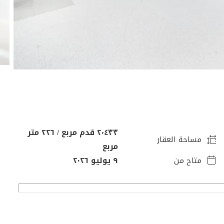
٢٬٤٣٣ قدم مربع / ٢٢٦ متر
مساحة العقار
مربع
متاح من
٩ يوليو ٢٠٢٦