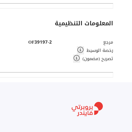
* مصاعد
* أمن على مدار 24 ساعة
المعلومات التنظيمية
* يدفع المستأجر تكاليف الكهرباء والماء
* رسوم الخدمة والمبرد مشمولة
مرجع
OF39197-2
رخصة الوسيط
يرجى التواصل مع CRC للحصول على مزيد من المعلومات وترتيب زيارة.
تصريح (مضمون)
اسم الشركة: شركة CRC العقارية ذات المسؤولية المحدودة
البريد الإلكتروني الرئيسي: customercare@crcproperty.com
الموقع الإلكتروني: crcproperty.com
من خلال بيع أو تأجير أو الاستثمار في العقارات التجارية.