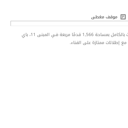
موقف مغطى
بنك إنترناشيونال بروبرتيز يسرّها أن تقدم هذا المكتب المؤثث بالكامل بمساحة 1,566 قدمًا مربعة في المبنى 11، باي
ع إطلالات ممتازة على الفناء.