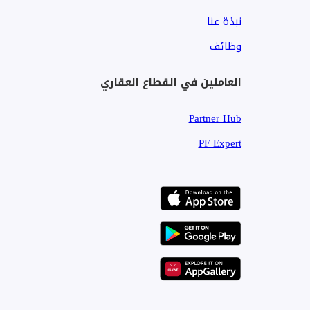
سهولة الوصول إلى شارع الشيخ زايد ووسط مدينة دبي وبز
نبذة عنا
مواقف سيارات واسعة للزوار
وظائف
اسم الشركة: بنك إنترناشيونال بروبرتيز للعقارات المحدودة
العاملين في القطاع العقاري
رقم رخصة RERA: 12108
العنوان: 415 مبنى إمارات أتريوم، شارع الشيخ زايد، دبي، الإمارات العربية المتحدة
Partner Hub
البريد الإلكتروني الرئيسي: enquiries@banke.ae
الموقع الإلكتروني: [الرابط غير متوفر]
PF Expert
نبذة عن الشركة: شركة عقارية متخصصة في مبيعات الاستثمار 
العقارات في جميع أنحاء دبي.