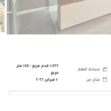
١٬٥٦٦ قدم مربع / ١٤٥ متر
مساحة العقار
مربع
متاح من
١٠ فبراير ٢٠٢٦