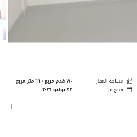
مساحة العقار
٧١٠ قدم مربع / ٦٦ متر مربع
متاح من
٢٢ يوليو ٢٠٢٦