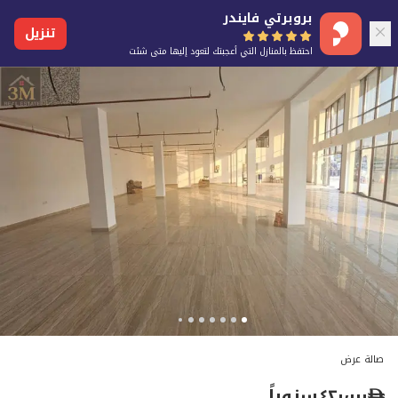
بروبرتي فايندر
تنزيل
احتفظ بالمنازل التي أعجبتك لتعود إليها متى شئت
صالة عرض
٤٢٠٬٠٠٠
سنوياً