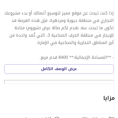
إذا كنت تبحث عن موقع مميز لتوسيع أعمالك أو بدء مشروعك
التجاري في منطقة حيوية ومزدهرة، فإن هذه الفرصة قد
تكون ما تبحث عنه. نقدم لكم صالة عرض (شوروم) متاحة
للإيجار في منطقة الجرف الصناعية 3، التي تُعد واحدة من
أبرز المناطق التجارية والصناعية في الإمارة.
- **المساحة الإجمالية:** 8400 قدم مربع.
- **تصميم مميز:** الصالة مزودة بطابق ميزانيين يتيح لك
عرض الوصف الكامل
مرونة إضافية في توزيع المساحات.
- **مساحة ارتداد خارجية:** توفر مساحة إضافية يمكن
استغلالها بشكل عملي.
- **عدد الحمامات:** 4 حمامات مجهزة بالكامل لتلبية
مزايا
احتياجات الموظفين والعملاء.
- **الكهرباء:** قدرة كهربائية تصل إلى 60 كيلو واط، مما
يجعلها مناسبة لمختلف الأنشطة التجارية.