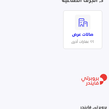
3, الجرف الصناعية
صالات عرض
٢٢ عقارات أخرى
بروبرتي فايندر