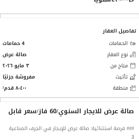
تفاصيل العقار
الحمامات
4 حمامات
نوع العقار
صالة عرض
متاح من
٣ مايو ٢٠٢٦
تأثيث
مفروشة جزئيًا
منطقة
٨٬٤٠٠ قدم²
صالة عرض للايجار السنوي/60 فاز/سعر قابل
### فرصة استثنائية: صالة عرض للإيجار في الجرف الصناعية
3