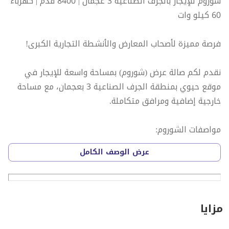
شوروم للإيجار بالجرف الصناعية 3 عجمان | 8400 قدم | كهرباء
60 كيلو وات
فرصة مميزة لأصحاب المعارض والأنشطة التجارية الكبرى!
نقدم لكم صالة عرض (شوروم) بمساحة واسعة للإيجار في
موقع حيوي بمنطقة الجرف الصناعية 3 بعجمان، مع مساحة
خارجية إضافية ومرافق متكاملة.
مواصفات الشوروم:
عرض الوصف الكامل
المساحة: 8,400 قدم مربع مع ميزانين – مساحة مثالية للعرض
والتخزين
مساحة ارتداد خارجية – مثالية لعرض المنتجات أو مواقف
العملاء
مزايا
الكهرباء: 60 كيلو وات – قوة كهربائية عالية لجميع الأنشطة