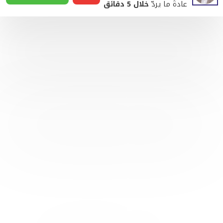
عادةً ما يردّ
خلال 5 دقائق