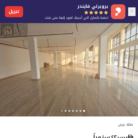
بروبرتي فايندر
تنزيل
احتفظ بالمنازل التي أعجبتك لتعود إليها متى شئت
صالة عرض
٤٢٠٬٠٠٠
سنوياً