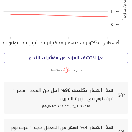
درهم/ سنوياً
١٠٠٬٠٠٠
٥٠٬٠٠٠
أغسطس ٢٥
أكتوبر ٢٥
ديسمبر ٢٥
فبراير ٢٦
أبريل ٢٦
يونيو ٢٦
اكتشف المزيد من مؤشرات الأداء
بدعم من
DataGuru
هذا العقار تكلفته
96%
اقل
من المعدل
سعر
1
غرف نوم في جزيرة المارية
متوسط الإيجار هو
١٨٠٬٢٩٤ درهم
هذا العقار
4%
اصغر
من المعدل
حجم
1 غرف نوم