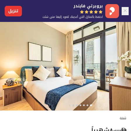
بروبرتي فايندر
تنزيل
احتفظ بالمنازل التي أعجبتك لتعود إليها متى شئت
شقة
٨٬٠٠٠
شهرياً