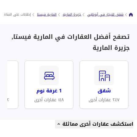
شقق للايجار في أبوظبي
جزيرة المارية
المارية فيستا
إطلالات على القناة | 5 دقائق سيرًا على الأقدام من منطقة بوابة أبوظبي العالمية، غاليريا، كليفلاند
تصفح أفضل العقارات في المارية فيستا,
جزيرة المارية
شقق
1 غرفة نوم
مف
٢٤٧ عقارات أخرى
١٤٨ عقارات أخرى
١٣٢ عقارات أخرى
استكشف عقارات أخرى مماثلة