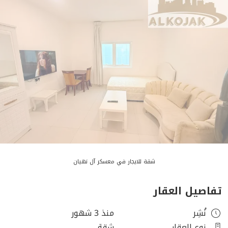
شقة للايجار في معسكر آل نهيان
تفاصيل العقار
نُشِر
منذ 3 شهور
نوع العقار
شقة