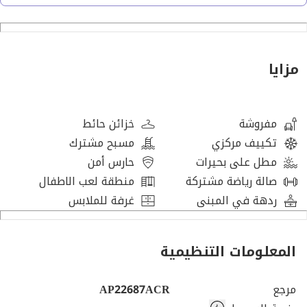
• تكييف مركزي
المرافق
• حمام سباحة
مزايا
• صالة ألعاب رياضية
• منطقة لعب للأطفال
• أمن على مدار الساعة طوال أيام الأسبوع
مفروشة
خزائن حائط
• موقف سيارات في الطابق السفلي
تكييف مركزي
مسبح مشترك
مطل على بحيرات
حارس أمن
الأماكن القريبة
صالة رياضة مشتركة
منطقة لعب الاطفال
• حديقة ريم المركزية
ردهة في المبنى
غرفة للملابس
• جاليريا مول
• أبوظبي مول
المعلومات التنظيمية
• مستشفى كليفلاند كلينك
• جامعة السوربون
مرجع
AP22687ACR