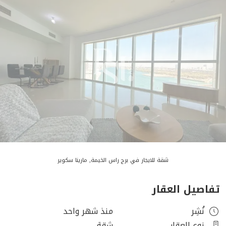
شقة للايجار في برج راس الخيمة, مارينا سكوير
تفاصيل العقار
نُشِر
منذ شهر واحد
نوع العقار
شقة