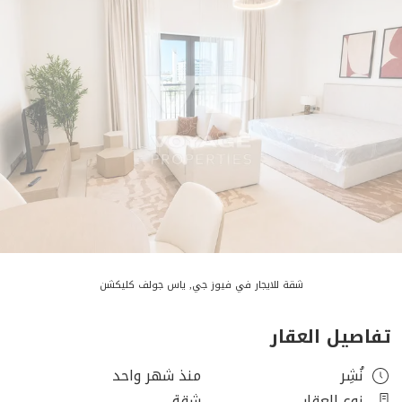
شقة للايجار في فيوز جي, ياس جولف كليكشن
تفاصيل العقار
نُشِر
منذ شهر واحد
نوع العقار
شقة