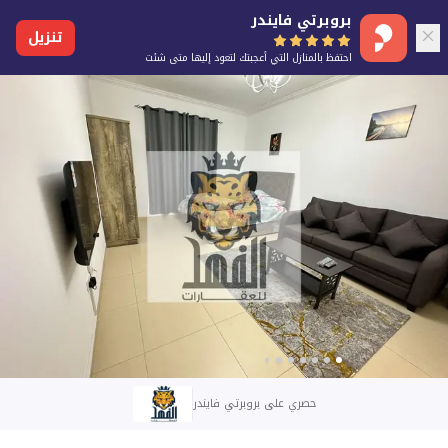
بروبرتي فايندر
تنزيل
احتفظ بالمنازل التي أعجبتك لتعود إليها متى شئت
حصري على بروبرتي فايندر