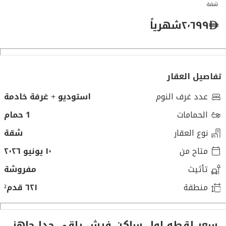
شقة
٢٬٦٩٩
شهرياً
تفاصيل العقار
عدد غرف النوم
استوديو + غرفة خادمة
الحمامات
1 حمام
نوع العقار
شقة
متاح من
١٠ يونيو ٢٠٢٦
تأثيث
مفروشة
منطقة
٦٢١ قدم²
سعر لقطه اول ساكن فرش راقي جدا جاهز