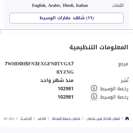
اللغات
English, Arabic, Hindi, Italian
(11) شاهد عقارات الوسيط
المعلومات التنظيمية
مرجع
7WHD0H5FN3EXGFN0TVGA7
RYZNG
نُشِر
منذ شهر واحد
رخصة الوسيط
102981
رخصة الوسيط
102981
شقق للايجار في عجمان
عجمان وسط المدينة
الجرف
الجرف 2
سعر لقطه 