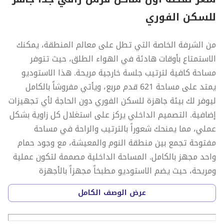
للسكن الفوري
من الشرفة الخاصة التي تطل على معالم المنطقة، يمكنك
الاستمتاع بأوقات هادئة في الهواء الطلق، حيث تتوفر
مساحة كافية لترتيب جلسة خارجية مريحة. هذا الاستوديو
يمتد على مساحة 621 قدم مربع، ويأتي مفروشاً بالكامل
ليوفر لك بيئة جاهزة للسكن الفوري دون الحاجة لأي تجهيزات
إضافية. التصميم الداخلي يركز على استغلال كل زاوية بشكل
عملي، مما يمنحك شعوراً بالترتيب والراحة في مساحة
مفتوحة تجمع بين منطقة النوم والمعيشة، مع وجود حمام
واحد مجهز بالكامل. المساحة الداخلية مصممة لتكون عملية
ومريحة، حيث يضم الاستوديو مطبخاً مجهزاً بالأجهزة
الأساسية التي تسهل عليك مهامك اليومية. كما تتوفر غرفة
عرض الوصف الكامل
خادمة إضافية تمنحك مرونة أكبر في استخدام المساحة،
سواء للتخزين أو كغرفة عمل هادئة. من الميزات التي تزيد