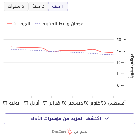
1 سنة
2 سنة
5 سنوات
عجمان وسط المدينة
الجرف 2
٢٥٬٠٠٠
٢٠٬٠٠٠
درهم/ سنوياً
١٥٬٠٠٠
١٠٬٠٠٠
٥٬٠٠٠
أغسطس ٢٥
أكتوبر ٢٥
ديسمبر ٢٥
فبراير ٢٦
أبريل ٢٦
يونيو ٢٦
اكتشف المزيد من مؤشرات الأداء
بدعم من
DataGuru