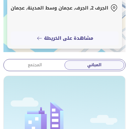
الاستوديو في وسط مدينة عجمان، وهو مجمع معروف بكونه
الجرف 2, الجرف, عجمان وسط المدينة, عجمان
من أكثر المناطق شعبية بفضل أسعار الإيجارات المنافسة
والمباني الحديثة. المنطقة نابضة بالحياة وتوفر كل ما تحتاجه
الأسر، حيث يمكنك الوصول بسهولة إلى سيتي سنتر عجمان
الذي يعد وجهة أساسية لتناول الطعام والترفيه. كما أن
مشاهدة على الخريطة
القرب من شاطئ الزوراء والحدائق المنتشرة في الحي يمنحك
خيارات متنوعة للترويح عن النفس. تتوفر في الجوار العديد
من المتاجر مثل سوبرماركت المايا، بالإضافة إلى وجود
المباني
المجتمع
مستشفى ثومبي للرعاية الصحية ومدرسة الأكاديمية الأولى،
مما يجعل الموقع عملياً جداً للسكن اليومي. السعر المطلوب
هو 2,699 درهم شهرياً. إذا كنت ترغب في ترتيب موعد
للمعاينة أو لديك أي استفسار إضافي حول هذا الاستوديو،
يرجى التواصل معنا في أي وقت.