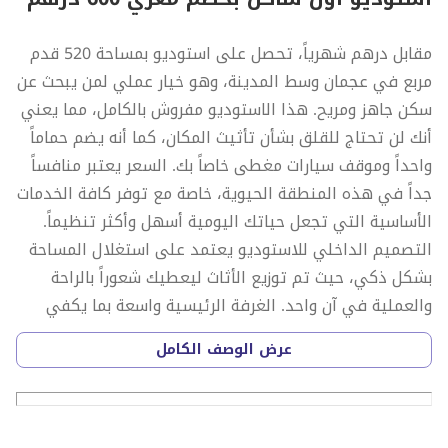
مقابل درهم شهرياً، تحصل على استوديو بمساحة 520 قدم
مربع في عجمان وسط المدينة، وهو خيار عملي لمن يبحث عن
سكن جاهز ومريح. هذا الاستوديو مفروش بالكامل، مما يعني
أنك لن تحتاج للقلق بشأن تأثيث المكان، كما أنه يضم حماماً
واحداً وموقف سيارات مغطى خاصاً بك. السعر يعتبر منافساً
جداً في هذه المنطقة الحيوية، خاصة مع توفر كافة الخدمات
الأساسية التي تجعل حياتك اليومية أسهل وأكثر تنظيماً.
التصميم الداخلي للاستوديو يعتمد على استغلال المساحة
بشكل ذكي، حيث تم توزيع الأثاث ليعطيك شعوراً بالراحة
والعملية في آن واحد. الغرفة الرئيسية واسعة بما يكفي
لتكون منطقة للنوم والمعيشة، مع وجود شرفة تطل على
عرض الوصف الكامل
معالم المنطقة، مما يضيف لمسة من الانفتاح على المكان.
المطبخ مجهز بشكل جيد، والأرضيات والتشطيبات تعكس
اهتماماً بالتفاصيل. بما أن المكان مفروش بالكامل، فقد تم
اختيار الأثاث ليكون متناسقاً وعملياً، مما يسهل عليك