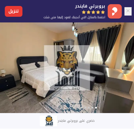
بروبرتي فايندر
تنزيل
احتفظ بالمنازل التي أعجبتك لتعود إليها متى شئت
حصري على بروبرتي فايندر