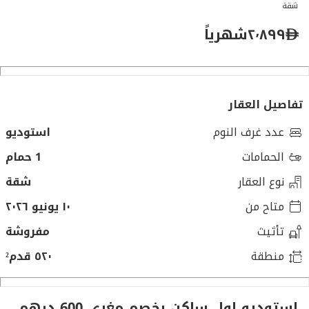
شقة
٢٬٨٩٩
شهرياً
تفاصيل العقار
عدد غرف النوم
استوديو
الحمامات
1 حمام
نوع العقار
شقة
متاح من
١٠ يونيو ٢٠٢٦
تأثيث
مفروشة
منطقة
٥٢٠ قدم²
استوديو اول ساكن بخصم مغري 600 درهم