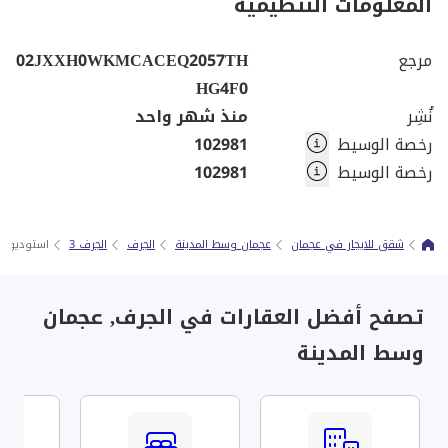
المعلومات التنظيمية
مرجع
02JXXH0WKMCACEQ2057TH
HG4F0
نُشِر
منذ شهر واحد
رخصة الوسيط
102981
رخصة الوسيط
102981
شقق للايجار في عجمان
عجمان وسط المدينة
الجرف
الجرف 3
استوديو اول
تصفح أفضل العقارات في الجرف, عجمان
وسط المدينة