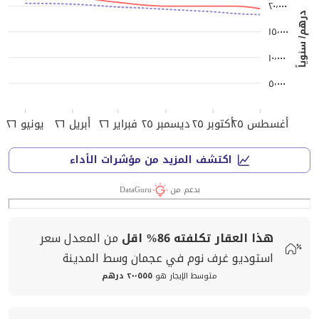
٢٠٬٠٠٠
درهم/ سنوياً
١٥٬٠٠٠
١٠٬٠٠٠
٥٬٠٠٠
أغسطس ٢٥
أكتوبر ٢٥
ديسمبر ٢٥
فبراير ٢٦
أبريل ٢٦
يونيو ٢٦
اكتشف المزيد من مؤشرات الأداء
بدعم من
DataGuru
هذا العقار تكلفته
86%
اقل
من المعدل
سعر
استوديو غرف نوم في عجمان وسط المدينة
متوسط الإيجار هو
٢٠٬٥٥٥ درهم