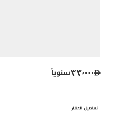
٣٣٬٠٠٠
سنوياً
تفاصيل العقار