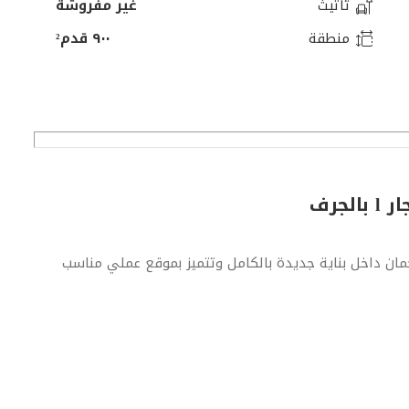
تأثيث
غير مفروشة
منطقة
٩٠٠ قدم²
فة وصالة للإيجار السنوي في الجرف الصناعية 2 عجمان داخل بناية جديدة بالكامل وتتميز بموقع عملي مناسب