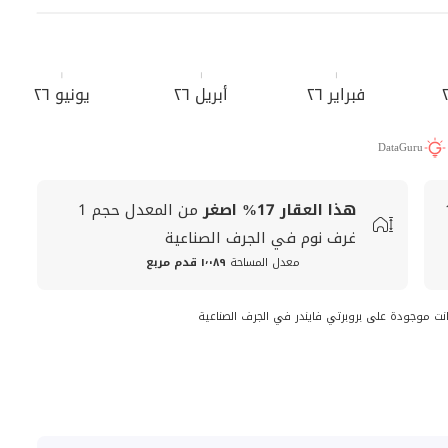
فبراير ٢٦
أبريل ٢٦
يونيو ٢٦
DataGuru
هذا العقار
17%
اصغر
من المعدل
حجم
1
غرف نوم في الجرف الصناعية
معدل المساحة
١٬٠٨٩ قدم مربع
انت موجودة على بروبرتي فايندر في الجرف الصناعية