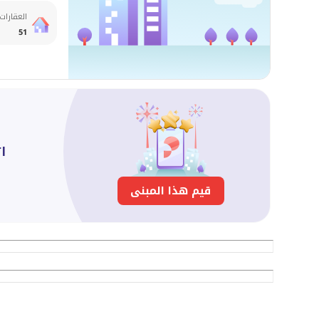
العقارات
51
ا
قيم هذا المبنى