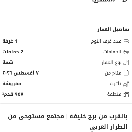
تفاصيل العقار
عدد غرف النوم
1 غرفة
الحمامات
2 حمامات
نوع العقار
شقة
متاح من
٧ أغسطس ٢٠٢٦
تأثيث
مفروشة
منطقة
٩٥٧ قدم²
بالقرب من برج خليفة | مجتمع مستوحى من
الطراز العربي