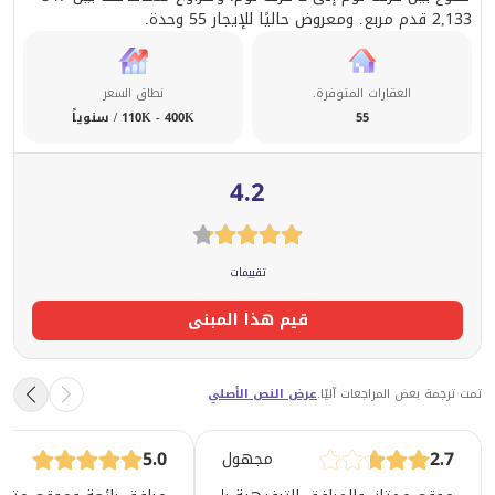
2,133 قدم مربع. ومعروض حاليًا للإيجار 55 وحدة.
العقارات المتوفرة.
نطاق السعر
55
110K - 400K / سنوياً
4.2
تقييمات
قيم هذا المبنى
تمت ترجمة بعض المراجعات آليًا.
عرض النص الأصلي
5.0
2.7
مجهول
.