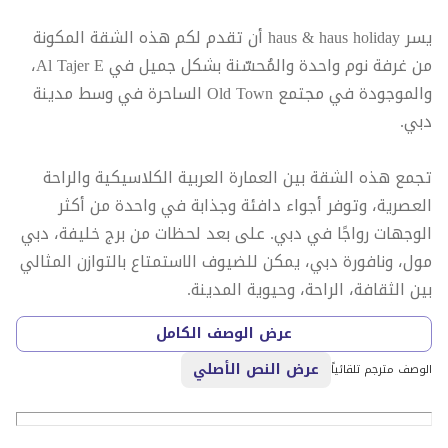
يسر haus & haus holiday أن تقدم لكم هذه الشقة المكونة
من غرفة نوم واحدة والمُحسّنة بشكل جميل في Al Tajer E،
والموجودة في مجتمع Old Town الساحرة في وسط مدينة
دبي.
تجمع هذه الشقة بين العمارة العربية الكلاسيكية والراحة
العصرية، وتوفر أجواء دافئة وجذابة في واحدة من أكثر
الوجهات رواجًا في دبي. على بعد لحظات من برج خليفة، دبي
مول، ونافورة دبي، يمكن للضيوف الاستمتاع بالتوازن المثالي
بين الثقافة، الراحة، وحيوية المدينة.
عرض الوصف الكامل
المميزات:
عرض النص الأصلي
• جناح شقة مكون من غرفة نوم واحدة ومحسن بتشطيبات
الوصف مترجم تلقائياً
عصرية
• منطقة معيشة واسعة مع سرير أريكة مريح وتلفزيون ذكي