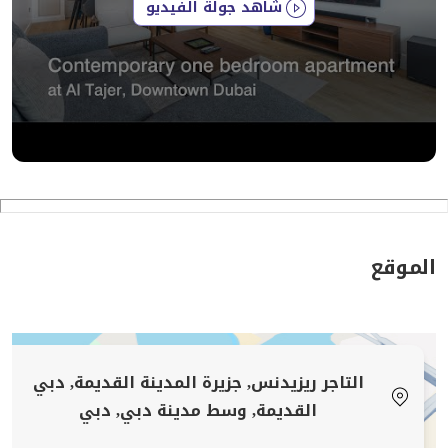
شاهد جولة الفيديو
• سوق البحار – 5 دقائق سيرًا على الأقدام
• نافورة دبي – 8 دقائق سيرًا على الأقدام
• مطار دبي الدولي – 18 دقيقة بالسيارة
تجربة الضيف:
توفر haus & haus holiday عمليات تسجيل وصول شخصية
لجميع الضيوف ودعم العملاء على مدار الساعة طوال أيام
الأسبوع لضمان حصولك على كل المساعدة التي تحتاجها -
تذكير دائم بأنك في أيد أمينة.
الموقع
مفيد أن تعرف:
• الحد الأدنى للإقامة: 3 ليالٍ
• الأسعار تختلف بحسب الموسم والتوافر
• الضرائب السياحية غير مدرجة
التاجر ريزيدنس, جزيرة المدينة القديمة, دبي
• ممنوع التدخين بشكل صارم
القديمة, وسط مدينة دبي, دبي