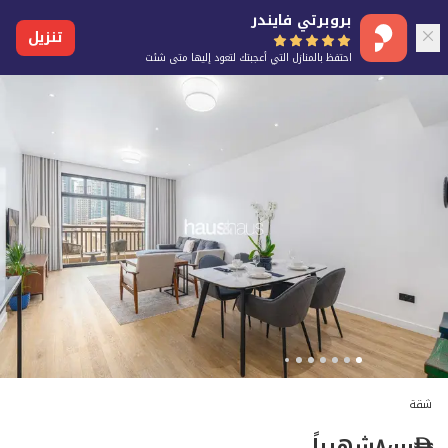
بروبرتي فايندر
تنزيل
احتفظ بالمنازل التي أعجبتك لتعود إليها متى شئت
شقة
٨٬٠٠٠
شهرياً