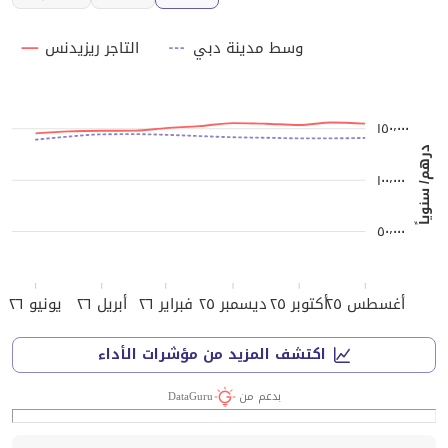
وسط مدينة دبي
التاجر ريزيدنس
١٥٠٬٠٠٠
درهم/ سنوياً
١٠٠٬٠٠٠
٥٠٬٠٠٠
أغسطس ٢٥
أكتوبر ٢٥
ديسمبر ٢٥
فبراير ٢٦
أبريل ٢٦
يونيو ٢٦
اكتشف المزيد من مؤشرات الأداء
بدعم من
DataGuru