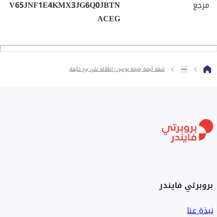
مرجع
V65JNF1E4KMX3JG6Q0JBTN
ACEG
شقة أنيقة بغرفة نومين | إطلالة على برج خليفة
بروبرتي فايندر
نبذة عنا