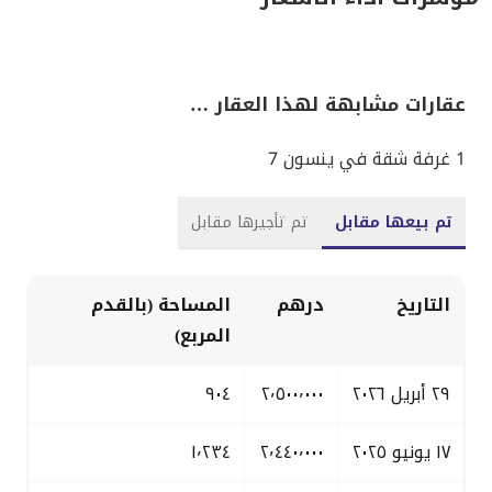
عقارات مشابهة لهذا العقار …
1 غرفة شقة في ينسون 7
تم بيعها مقابل
تم تأجيرها مقابل
التاريخ
درهم
المساحة (بالقدم
المربع)
٢٩ أبريل ٢٠٢٦
٢٬٥٠٠٬٠٠٠
٩٠٤
١٧ يونيو ٢٠٢٥
٢٬٤٤٠٬٠٠٠
١٬٢٣٤