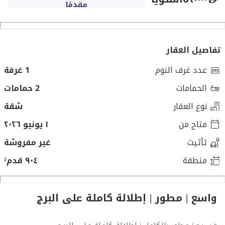
مقدمًا
تفاصيل العقار
عدد غرف النوم
1 غرفة
الحمامات
2 حمامات
نوع العقار
شقة
متاح من
١ يونيو ٢٠٢٦
تأثيث
غير مفروشة
منطقة
٩٠٤ قدم²
واسع | مطور | إطلالة كاملة على البرج