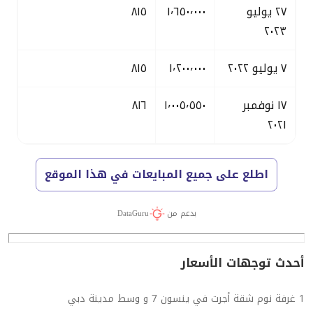
٢٧ يوليو
١٬٦٥٠٬٠٠٠
٨١٥
٢٠٢٣
٧ يوليو ٢٠٢٢
١٬٢٠٠٬٠٠٠
٨١٥
١٧ نوفمبر
١٬٠٠٥٬٥٥٠
٨١٦
٢٠٢١
اطلع على جميع المبايعات في هذا الموقع
بدعم من
DataGuru
أحدث توجهات الأسعار
1 غرفة نوم شقة أجرت في ينسون 7 و وسط مدينة دبي