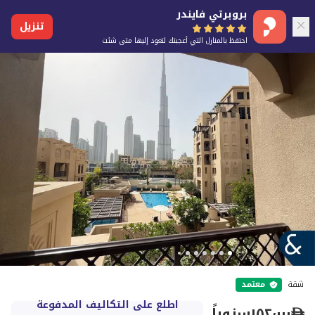
بروبرتي فايندر
تنزيل
احتفظ بالمنازل التي أعجبتك لتعود إليها متى شئت
شقة
معتمد
اطلع على التكاليف المدفوعة
١٥٢٬٠٠٠
سنوياً