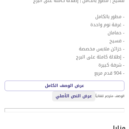
فسيح | مطور بالكامل | إطلالة كاملة على البرج
- مطور بالكامل
- غرفة نوم واحدة
- حمامان
- فسيح
- خزائن ملابس مخصصة
- إطلالة كاملة على البرج
- شرفة كبيرة
- 904 قدم مربع
- رقم الإعلان: L-300881
عرض الوصف الكامل
عرض النص الأصلي
اختبر حياة الرفاهية في هذه الشقة الفسيحه والمطورة
الوصف مترجم تلقائياً
بالكامل بغرفة نوم واحدة في ينسون 7، أحد أكثر المجتمعات
رواجًا في البلدة القديمة. تم تجديدها بعناية وفقًا لأعلى
المعايير.
مزايا