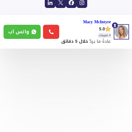
Macy McIntyre
5.0
واتس آب
4 تقييمات
عادةً ما يردّ
خلال 5 دقائق