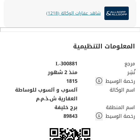
شاهد عقارات الوكالة (1218)
المعلومات التنظيمية
مرجع
L-300881
نُشِر
منذ 2 شهور
رخصة الوسيط
1815
اسم الوكالة
آلسوب و آلسوب للوساطة
العقارية ش.ذ.م.م
اسم المنطقة
برج خليفة
رخصة الوسيط
89843