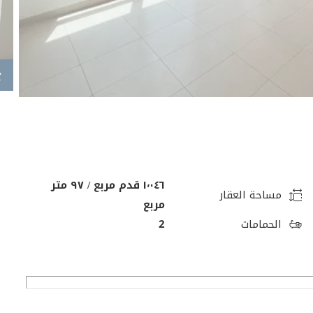
١٬٠٤٦ قدم مربع / ٩٧ متر
مساحة العقار
مربع
الحمامات
2