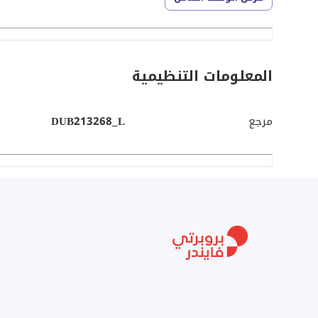
مشرق مع مرحاض للضيوف على اليسار ومدخل المطبخ على 
فسيحة. تحتوي غرفة النوم على حمام داخلي وخزانة ملابس 
يستطيع المستأجرون المهتمون باستئجار عقار مدار من قبل Allsopp & Allsopp الاتصال الآن لمعرفة المزيد
المعلومات التنظيمية
مرجع
DUB213268_L
غير متوفر] حيث ستجد مجموعة واسعة من العقارات المتاحة لل
تفاصيل غير صحيحة.