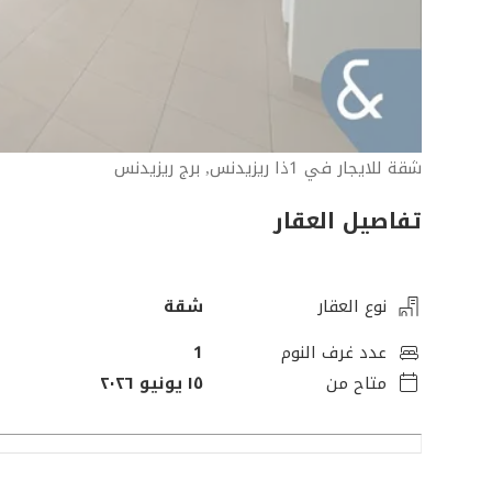
شقة للايجار في 1ذا ريزيدنس, برج ريزيدنس
تفاصيل العقار
نوع العقار
شقة
عدد غرف النوم
1
متاح من
١٥ يونيو ٢٠٢٦