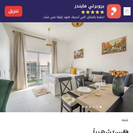
بروبرتي فايندر
تنزيل
احتفظ بالمنازل التي أعجبتك لتعود إليها متى شئت
شقة
٤٬٠٠٠
شهرياً