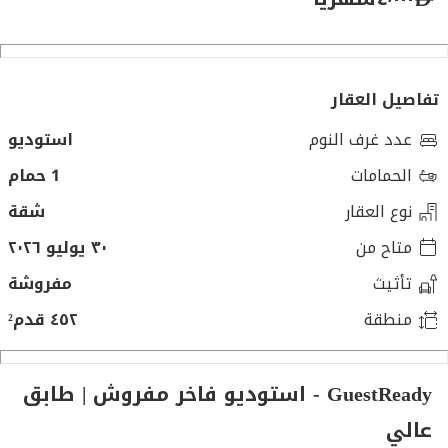
تفاصيل العقار
عدد غرف النوم
استوديو
الحمامات
1 حمام
نوع العقار
شقة
متاح من
٣٠ يوليو ٢٠٢٦
تأثيث
مفروشة
منطقة
٤٥٢ قدم²
GuestReady - استوديو فاخر مفروش | طابق
عالي