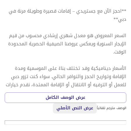
**احجز الآن مع جستريدي – إقامات قصيرة وطويلة مرنة في
دبي**
السعر المعروض هو معدل شهري إرشادي محسوب من قيم
الإيجار السنوية ويعكس عروضنا الصيفية الحصرية المحدودة
الوقت.
الأسعار ديناميكية وقد تختلف بناءً على الموسمية ومدة
الإقامة وتواريخ الحجز والتوافر الحالي. سواء كنت تزور دبي
للعمل أو الترفيه أو الانتقال أو الإقامة الممتدة، نقدم خيارات
حجز مرنة بما في ذلك الإقامة اليومية والأسبوعية والشهرية
عرض الوصف الكامل
والسنوية.
عرض النص الأصلي
الوصف مترجم تلقائياً
رسوم إضافية (غير مدرجة في السعر المعروض):
• رسوم تنظيف عند المغادرة