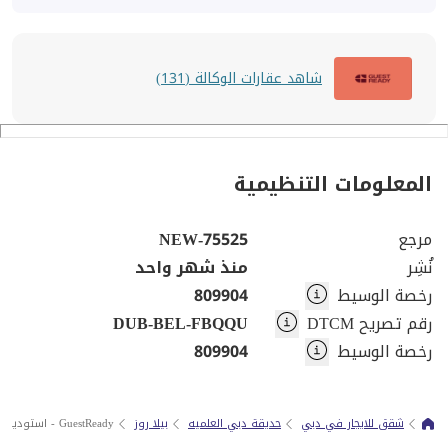
شاهد عقارات الوكالة (131)
المعلومات التنظيمية
مرجع
75525-NEW
نُشِر
منذ شهر واحد
رخصة الوسيط
809904
رقم تصريح DTCM
DUB-BEL-FBQQU
رخصة الوسيط
809904
شقق للايجار في دبي
حديقة دبي العلميه
بيلا روز
GuestReady - استوديو فاخر مفروش | طابق عالي