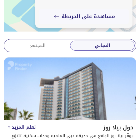
* إقامة مناسبة للعائلات والمسافرين من رجال الأعمال
* مبنى آمن مع أمن وتحكم في الوصول على مدار الساعة
مشاهدة على الخريطة
**لماذا تقيم مع جستريدي؟**
• عقارات مُدارة بشكل احترافي عبر المجتمعات الأكثر طلبًا
المباني
المجتمع
في دبي
• تسجيل وصول رقمي سلس ودعم للضيوف
• معايير فندقية مع الراحة والخصوصية للمنزل
• مدة إقامة مرنة تناسب احتياجات سفرك
• مثالي للمسافرين من الشركات والعائلات والسائحين
والمقيمين المنتقلين
اتصل بجستريدي اليوم للتحقق من التوافر، وتلقي عرض
أسعار مخصص، وتأمين أفضل سعر للتواريخ المفضلة لديك.
حول بيلا روز
تعلم المزيد
يوفّر بيلا روز الواقع في حديقة دبي العلميه وحدات سكنية تتنوّع