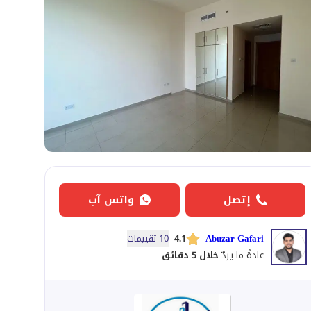
إتصل
واتس آب
Abuzar Gafari
4.1
10 تقييمات
عادةً ما يردّ
خلال 5 دقائق