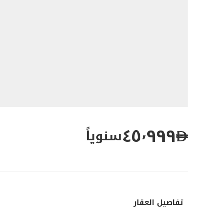
٤٥٬٩٩٩
سنوياً
تفاصيل العقار