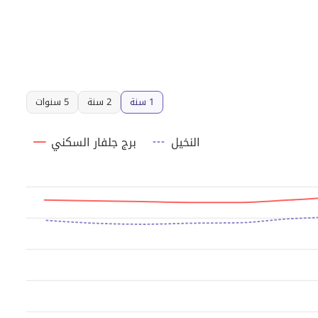
1 سنة
2 سنة
5 سنوات
النخيل
برج جلفار السكني