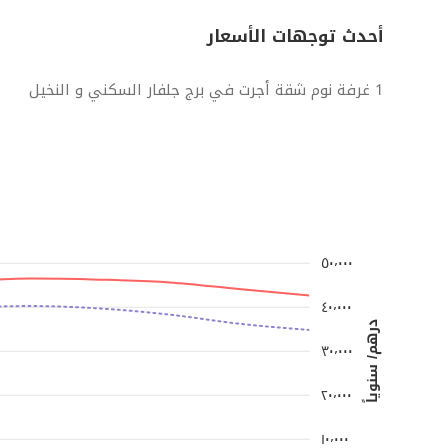
أحدث توجهات الأسعار
1 غرفة نوم شقة أجرت في برج جلفار السكني و النخيل
٥٠٬٠٠٠
٤٠٬٠٠٠
درهم/ سنوياً
٣٠٬٠٠٠
٢٠٬٠٠٠
١٠٬٠٠٠