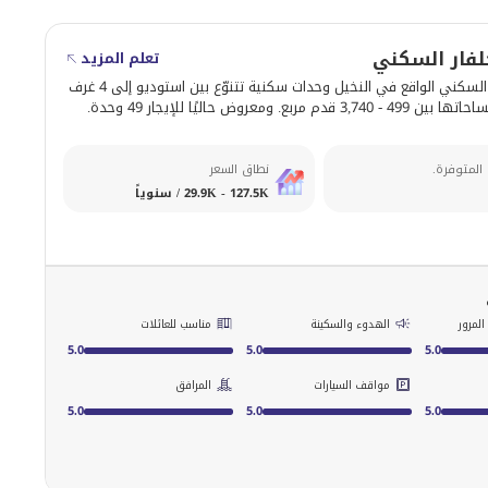
لفار السكني
تعلم المزيد
يوفّر برج جلفار السكني الواقع في النخيل وحدات سكنية تتنوّع بين استوديو إلى 4 غرف
مربع. ومعروض حاليًا للإيجار 49 وحدة.
 المتوفرة.
نطاق السعر
29.9K - 127.5K / سنوياً
لمرور
الهدوء والسكينة
مناسب للعائلات
5.0
5.0
5.0
مواقف السيارات
المرافق
5.0
5.0
5.0