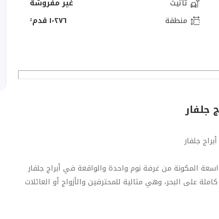
تأثيث
غير مفروشة
منطقة
١٬٢٧٦ قدم²
براج جلفار
سعة المكونة من غرفة نوم واحدة والواقعة في أبراج جلفار
املة على البحر، وهي مثالية للمحترفين والأزواج أو العائلات