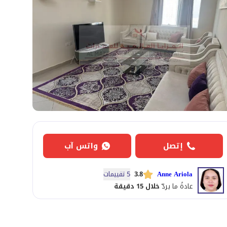
إتصل
واتس آب
Anne Ariola
3.8
5 تقييمات
عادةً ما يردّ
خلال 15 دقيقة