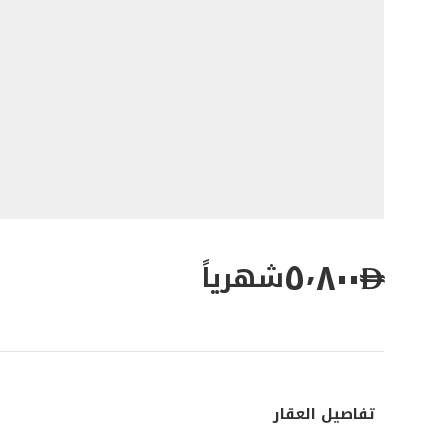
٥٬٨٠٠
شهرياً
تفاصيل العقار