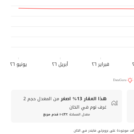
فبراير ٢٦
أبريل ٢٦
يونيو ٢٦
DataGuru
هذا العقار
13%
اصغر
من المعدل
حجم
2
غرف نوم في الخان
معدل المساحة
١٬٤٣٢ قدم مربع
انت موجودة على بروبرتي فايندر في الخان