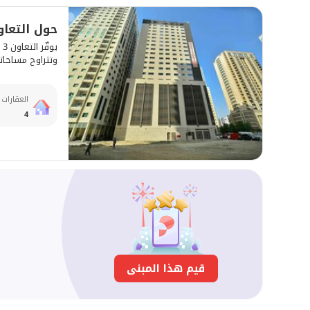
حول التعاون
وتتراوح مساحاتها بين 850 - 1,600 قدم مربع. ومعروض
العقارات 
4
قيم هذا المبنى