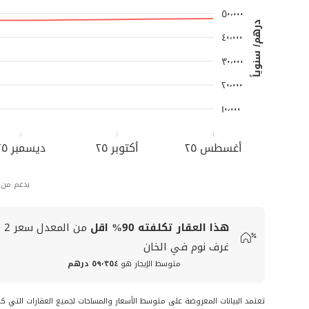
٥٠٬٠٠٠
درهم/ سنوياً
٤٠٬٠٠٠
٣٠٬٠٠٠
٢٠٬٠٠٠
١٠٬٠٠٠
أغسطس ٢٥
أكتوبر ٢٥
ديسمبر ٢٥
بدعم من
هذا العقار تكلفته
90%
اقل
من المعدل
سعر
2
غرف نوم في الخان
متوسط الإيجار هو
٥٩٬٣٥٤ درهم
تعتمد البيانات المعروضة على متوسط الأسعار والمساحات لجميع العقارات التي ك