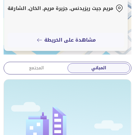
يسهل عليك التنقل نحو دبي، كما أن المنطقة نابضة بالحياة
مريم جيت ريزيدنس, جزيرة مريم, الخان, الشارقة
وتوفر كل ما تحتاجه من خدمات يومية. يمكنك التسوق
بسهولة من محلات السوبرماركت والبقالة المنتشرة في
الجوار. للترفيه، يفضل السكان زيارة منطقة القصباء أو
الواجهة البحرية للمجاز للتنزه في المقاهي والمطاعم، كما
مشاهدة على الخريطة
أن شاطئ الخان يوفر خيارات ممتعة مثل ركوب الأمواج والتزلج
على الماء. العائلات التي تسكن هنا تستفيد من قرب
المنطقة من مدرسة فيكتوريا الدولية، مما يجعلها بيئة
المباني
المجتمع
متكاملة. الإيجار الشهري لهذا الاستوديو هو 4,000 AED. إذا
كنت تبحث عن مكان يجمع بين الموقع المميز والخدمات
المتكاملة، تواصل معنا لترتيب موعد للمعاينة ورؤية المكان
على أرض الواقع.