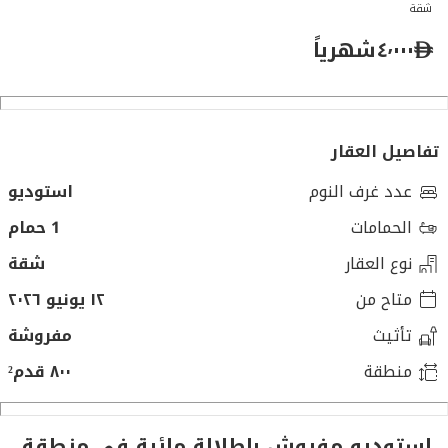
شقة
٤٬٠٠٠
شهرياً
تفاصيل العقار
عدد غرف النوم
استوديو
الحمامات
1 حمام
نوع العقار
شقة
متاح من
١٢ يونيو ٢٠٢٦
تأثيث
مفروشة
منطقة
٨٠٠ قدم²
استوديو مفروش بإطلالة مائية في منطقة