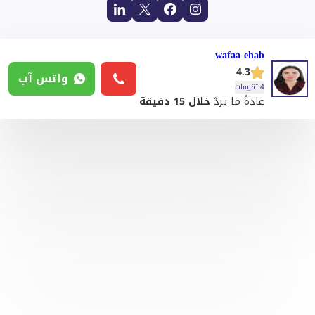
wafaa ehab
4.3
واتس آب
4 تقييمات
عادةً ما يردّ
خلال 15 دقيقة