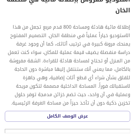
الخان
إطلالة مائية هادئة ومساحة 800 قدم مربع تجعل من هذا
الاستوديو خياراً عملياً في منطقة الخان. التصميم المفتوح
يمنحك مرونة كبيرة في ترتيب أثاثك، كما أن وجود غرفة
دراسة منفصلة يضيف قيمة عملية للمكان، سواء كنت تعمل
من المنزل أو تحتاج لمساحة هادئة للقراءة. الشقة مفروشة
بالكامل، مما يعني أنك ستنتقل إليها مباشرة دون الحاجة
للقلق بشأن شراء أي قطع أثاث إضافية، وهي جاهزة
لاستقبالك فوراً. المساحة الداخلية مصممة لتكون مريحة
وعملية في آن واحد، حيث تضم خزائن مدمجة توفر حلول
تخزين ذكية دون أن تأخذ حيزاً من مساحة الغرفة الرئيسية.
المطبخ مجهز بالأجهزة الأساسية التي تحتاجها لتحضير
عرض الوصف الكامل
وجباتك اليومية بكل سهولة. الأرضيات والتوزيع العام للمكان
يتبع معايير فاستو، مما يضفي شعوراً بالراحة والتوازن على