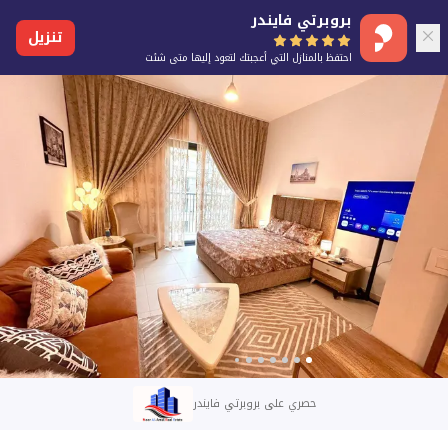
بروبرتي فايندر
تنزيل
احتفظ بالمنازل التي أعجبتك لتعود إليها متى شئت
حصري على بروبرتي فايندر