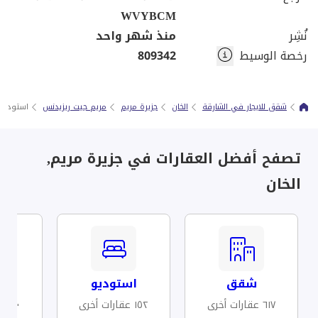
WVYBCM
نُشِر
منذ شهر واحد
رخصة الوسيط
809342
شقق للايجار في الشارقة
الخان
جزيرة مريم
مريم جيت ريزيدنس
استوديو 
تصفح أفضل العقارات في جزيرة مريم,
الخان
شقق
استوديو
مف
٦١٧ عقارات أخرى
١٥٢ عقارات أخرى
١٢٠ عقارات أخرى