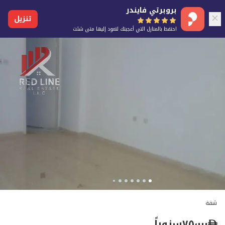
بروبرتي فايندر
تنزيل
احتفظ بالمنازل التي أعجبتك لتعود إليها متى شئت
شقة
٧٥٬٠٠٠
سنوياً