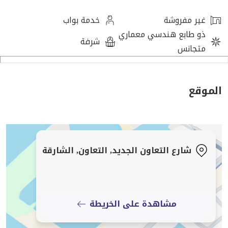
غاز مركزي
تشطيبات جيدة
غير مفروشة
خدمة بواب
تهوية ممتازة وإضاءة طبيعية
ذو طابع هندسي معماري
شرفة
متجانس
المميزات:
موقع مميز أمام بحيرة الممزر
الموقع
قريب من مخرج دبي
سهولة الوصول إلى الطرق الرئيسية
قريب من المولات والأسواق والمطاعم
بيئة سكنية هادئة وآمنة
شارع التعاون الجديد, التعاون, الشارقة
مناسبة للعائلات
السعر:
مشاهدة على الخريطة
38,000 درهم سنوياً