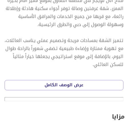
متاح الآن للإيجار في منطقة التعاون بموقع مميز أمام بحيرة
الممزر، شقة غرفتين وصالة توفر أجواء سكنية هادئة وإطلالة
رائعة، مع قربها من جميع الخدمات والمرافق الأساسية
وسهولة الوصول إلى دبي والطرق الرئيسية.
تتميز الشقة بمساحات مريحة وتصميم عملي يناسب العائلات،
مع تهوية ممتازة وإضاءة طبيعية تضفي شعوراً بالراحة طوال
اليوم، بالإضافة إلى موقع استراتيجي يجعلها خياراً مثالياً
للسكن العائلي.
تفاصيل الشقة:
عرض الوصف الكامل
غرفتين نوم بمساحات جيدة
صالة واسعة ومريحة
2 حمام
مزايا
تكييف مركزي