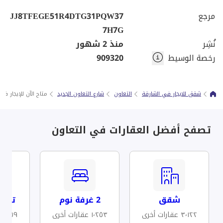
مرجع
JJ8TFEGE51R4DTG31PQW37
7H7G
نُشِر
منذ 2 شهور
رخصة الوسيط
909320
شقق للايجار في الشارقة
التعاون
شارع التعاون الجديد
متاح الآن للإيجار ف
تصفح أفضل العقارات في التعاون
شقق
2 غرفة نوم
تكيي
٣٬١٢٢ عقارات أخرى
١٬٢٥٣ عقارات أخرى
١٬٨٥٩ عقارات أخرى