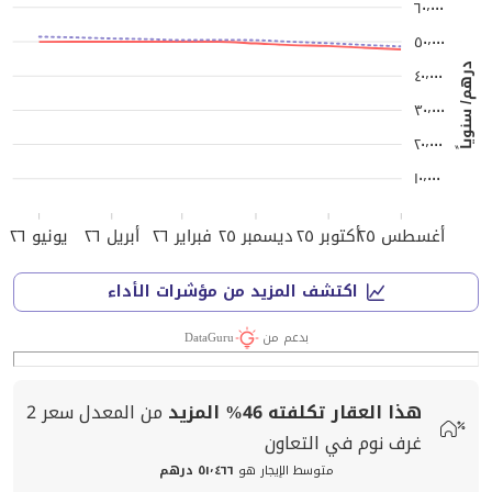
٦٠٬٠٠٠
٥٠٬٠٠٠
درهم/ سنوياً
٤٠٬٠٠٠
٣٠٬٠٠٠
٢٠٬٠٠٠
١٠٬٠٠٠
أغسطس ٢٥
أكتوبر ٢٥
ديسمبر ٢٥
فبراير ٢٦
أبريل ٢٦
يونيو ٢٦
اكتشف المزيد من مؤشرات الأداء
بدعم من
DataGuru
هذا العقار تكلفته
46%
المزيد
من المعدل
سعر
2
غرف نوم في التعاون
متوسط الإيجار هو
٥١٬٤٦٦ درهم