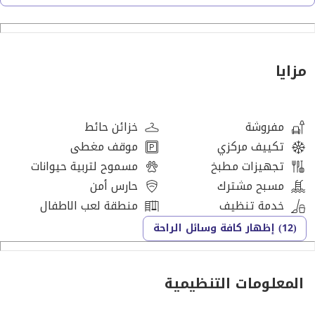
المرافق:
صالة ألعاب رياضية || حمام سباحة || حديقة || منطقة لعب للأطفال ||
منطقة للشواء || حديقة للأطفال
مزايا
مرافق أخرى:
● إطلالة مفتوحة
● وصول سهل إلى المطار
مفروشة
خزائن حائط
● بالقرب من طريق الإمارات
تكييف مركزي
موقف مغطى
● قريب من شارع الشيخ زايد (E311)
تجهيزات مطبخ
مسموح لتربية حيوانات
● قريب من طريق الإمارات (E611)
مسبح مشترك
حارس أمن
● مجتمع مسور
خدمة تنظيف
منطقة لعب الاطفال
● أمن على مدار الساعة
(12) إظهار كافة وسائل الراحة
● غاز مركزي
● تكييف مركزي
● نظام منزل ذكي مع تطبيق جوال خاص بك
المعلومات التنظيمية