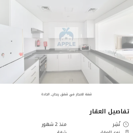
شقة للايجار في شقق ريحان, الجادة
تفاصيل العقار
نُشِر
منذ 2 شهور
نوع العقار
شقة