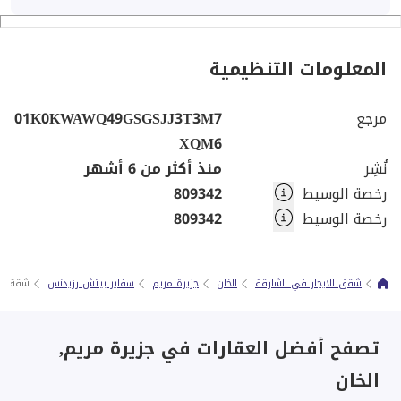
المعلومات التنظيمية
مرجع
01K0KWAWQ49GSGSJJ3T3M7
XQM6
نُشِر
منذ أكثر من 6 أشهر
رخصة الوسيط
809342
رخصة الوسيط
809342
شقق للايجار في الشارقة
الخان
جزيرة مريم
سفاير بيتش رزيدنس
شقة مفر
تصفح أفضل العقارات في جزيرة مريم,
الخان