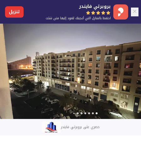
بروبرتي فايندر
تنزيل
احتفظ بالمنازل التي أعجبتك لتعود إليها متى شئت
حصري على بروبرتي فايندر