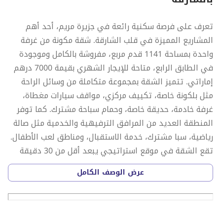
تعرف على فرصة سكنية رائعة في جزيرة مريم، أحد أهم
المشاريع المميزة في قلب الشارقة. شقة مكونة من غرفة
واحدة بمساحة 1141 قدم مربع، مفروشة بالكامل وموجودة
في الطابق الرابع، متاحة للإيجار الشهري بقيمة 7000 درهم
إماراتي. تتميز الشقة بمجموعة متكاملة من وسائل الراحة
مثل بلكونة خاصة، تكييف مركزي، مواقف سيارات مغطاة،
غرفة خادمة، حديقة خاصة، وحمام سباحة مشترك. كما توفر
المنطقة العديد من المرافق الترفيهية والخدمية مثل صالة
رياضية، سبا مشترك، خدمة الاستقبال، ومناطق لعب الأطفال.
تقع الشقة في موقع استراتيجي يبعد أقل من 30 دقيقة
عن دبي، مع سهولة الوصول إلى معالم الشارقة الرئيسية
عرض الوصف الكامل
مثل جزيرة النور وحديق المزهر. المنطقة صديقة للعائلات
وتوفر بيئة معيشية متكاملة بالقرب من شاطئ رائع.