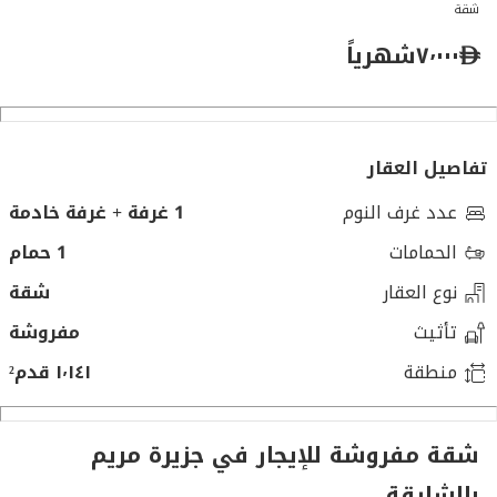
شقة
٧٬٠٠٠
شهرياً
تفاصيل العقار
عدد غرف النوم
1 غرفة + غرفة خادمة
الحمامات
1 حمام
نوع العقار
شقة
تأثيث
مفروشة
منطقة
١٬١٤١ قدم²
شقة مفروشة للإيجار في جزيرة مريم
بالشارقة