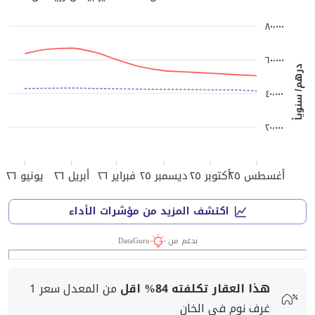
٨٠٬٠٠٠
٦٠٬٠٠٠
درهم/ سنوياً
٤٠٬٠٠٠
٢٠٬٠٠٠
أغسطس ٢٥
أكتوبر ٢٥
ديسمبر ٢٥
فبراير ٢٦
أبريل ٢٦
يونيو ٢٦
اكتشف المزيد من مؤشرات الأداء
بدعم من
DataGuru
هذا العقار تكلفته
84%
اقل
من المعدل
سعر
1
غرف نوم في الخان