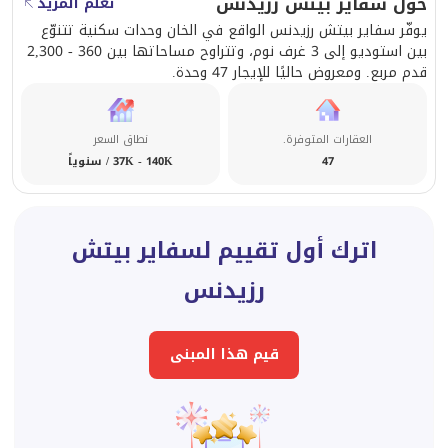
حول سفاير بيتش رزيدنس
تعلم المزيد
يوفّر سفاير بيتش رزيدنس الواقع في الخان وحدات سكنية تتنوّع
بين استوديو إلى 3 غرف نوم، وتتراوح مساحاتها بين 360 - 2,300
قدم مربع. ومعروض حاليًا للإيجار 47 وحدة.
العقارات المتوفرة.
نطاق السعر
47
37K - 140K / سنوياً
اترك أول تقييم لسفاير بيتش
رزيدنس
قيم هذا المبنى