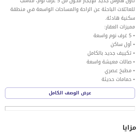
تاون هاوس جديد للإيجار مكون من 5 غرف نوم، مناسب
للعائلات الباحثة عن الراحة والمساحات الواسعة في منطقة
سكنية هادئة.
مميزات العقار:
• 5 غرف نوم واسعة
• أول ساكن
• تكييف جديد بالكامل
• صالات معيشة واسعة
• مطبخ عصري
• حمامات حديثة
• تشطيبات عالية الجودة
عرض الوصف الكامل
• مساحات داخلية مريحة ومضيئة
• منطقة مناسبة للعائلات
الإيجار السنوي: 85,000 درهم
يوفر هذا التاون هاوس تصميماً عملياً ومساحات واسعة مع
مزايا
تشطيبات حديثة تمنح العائلة الراحة والخصوصية، وفرصة