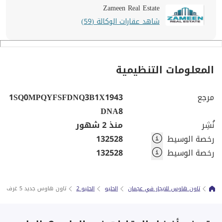
Zameen Real Estate
شاهد عقارات الوكالة (59)
المعلومات التنظيمية
مرجع
1SQ0MPQYFSFDNQ3B1X1943
DNA8
نُشِر
منذ 2 شهور
رخصة الوسيط
132528
رخصة الوسيط
132528
تاون هاوس للايجار في عجمان
الحليو
الحليو 2
تاون هاوس جديد 5 غرف للإيجار