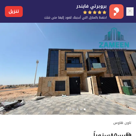
بروبرتي فايندر
تنزيل
احتفظ بالمنازل التي أعجبتك لتعود إليها متى شئت
تاون هاوس
٨٥٬٠٠٠
سنوياً