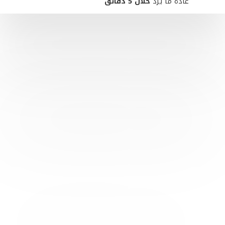
عادةً ما يردّ
خلال 5 دقائق