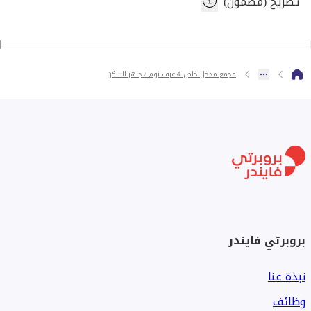
* غرفة غسيل
تصريح (مضمون)
------------
الطابق الأول:
* مطبخ كبير
مجمع مدخل خاص 4 غرف نوم / جاهز للسكن
* 4 غرف نوم رئيسية فسيحة
* جميع الغرف مع خزانة
---------------
لمزيد من المعلومات يرجى الاتصال بي محمد أشيكوزمان ارمن
البريد الإلكتروني: ashikuzzamanarman@gmail.com
الاتصال: +971525697420
بروبرتي فايندر
نبذة عنا
وظائف