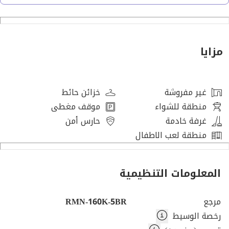
تصميم الفيلا:
مدخل خاص في المجمع
مكيفات منفصلة
4 غرف نوم رئيسية فسيحة
مزايا
حديقة خلفية صغيرة
مطبخ
مواقف مغطاة
غير مفروشة
خزائن حائط
غرفة للخادمة
منطقة للشواء
موقف مغطى
غرفة غسيل
غرفة خادمة
حارس أمن
-------------
منطقة لعب الاطفال
الطابق الأرضي :-
* مجلس + صالة معيشة
المعلومات التنظيمية
* حمام للضيوف
* غرفة نوم رئيسية واحدة مع خزانة
مرجع
* مطبخ كبير مع باب خلفي
RMN-160K-5BR
رخصة الوسيط
* غرفة للخادمة مع خزانة