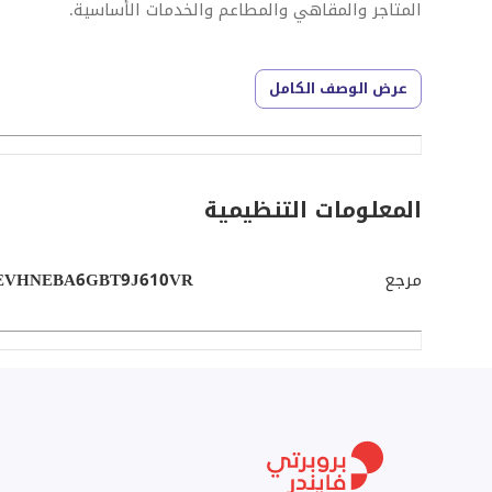
المتاجر والمقاهي والمطاعم والخدمات الأساسية.
تتميز هذه الفيلا بتصميم واسع ومخطط جيدًا، مما يوفر مساح
عرض الوصف الكامل
الترحيب بك في منطقة معيشة مشرقة وجيدة التهوية مليئة ب
التصميم المفتوح الإحساس بالمساحة، مما يخلق أجواء دافئة
ترتبط مناطق المعيشة وتناول الطعام بسلاسة، مما يوفر ا
المعلومات التنظيمية
التجمعات العائلية أو الاستمتاع بمساءً هادئة في المنزل، 
الداخلية بمواد عالية الجودة وألوان محايدة، مما يسمح 
مرجع
EVHNEBA6GBT9J610VR
تحتوي الفيلا على عدة غرف نوم بحجم كبير، كل منها مصمم مع
الجمالي فحسب، بل توفر أيضًا مناظر جميلة للمناظر الطبيعي
مريحة، بينما يشتمل غرفة النوم الرئيسية على حمام داخلي، م