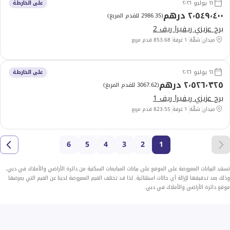
٢١ يوليو ٢٠٢٦
على الخارطة
٢٬٥٤٩٬٤٠٠ درهم
(
2986.35 للقدم المربع
)
برج عزيزي ريفيرا ريف 2
ميدان
شقَّة
1 غرفة
853.68
قدم مربع
٢١ يوليو ٢٠٢٦
على الخارطة
٢٬٥٢٦٬٣٢٥ درهم
(
3067.62 للقدم المربع
)
برج عزيزي ريفيرا ريف 1
ميدان
شقَّة
1 غرفة
823.55
قدم مربع
6
5
4
3
2
1
تستند البيانات المعروضة على الموقع على بيانات المبايعات السكنية من دائرة الأراضي والأملاك في دبي،
وذلك بعد تدقيقها لإزالة أي حالات استثنائية. لذا قد تختلف القيم المعروضة لدينا عن القيم التي يعرضها
موقع دائرة الأراضي والأملاك في دبي.