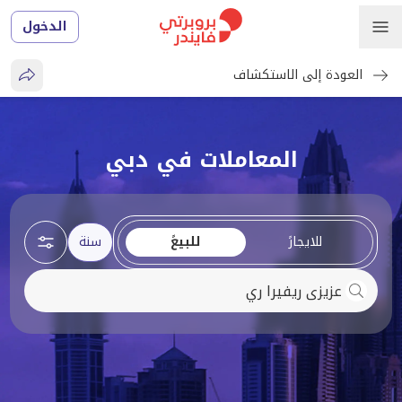
الدخول
العودة إلى الاستكشاف
المعاملات في دبي
للايجارً
للبيعً
سنة