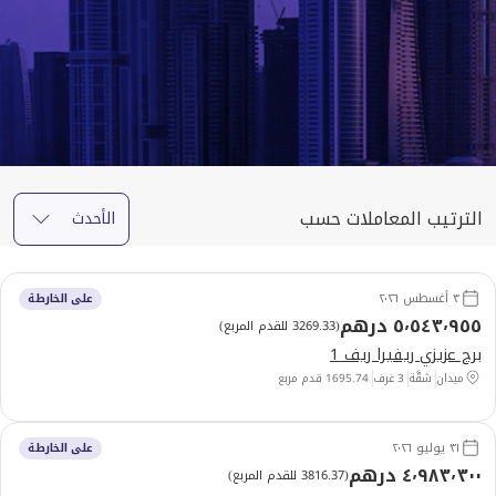
الترتيب المعاملات حسب
الأحدث
٣ أغسطس ٢٠٢٦
على الخارطة
٥٬٥٤٣٬٩٥٥ درهم
(
3269.33 للقدم المربع
)
برج عزيزي ريفيرا ريف 1
ميدان
شقَّة
3 غرف
1695.74
قدم مربع
٣١ يوليو ٢٠٢٦
على الخارطة
٤٬٩٨٣٬٣٠٠ درهم
(
3816.37 للقدم المربع
)