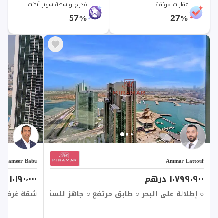
عقارات موثقة
مُدرج بواسطة سوبر أيجنت
57%
27%
Shameer Babu
Ammar Lattouf
١٬٧٩٩٬٩٠٠ درهم
١٬١٩٠٬٠٠٠ درهم
○ إطلالة على البحر ○ طابق مرتفع ○ جاهز للسكن
شقة غرفة نو