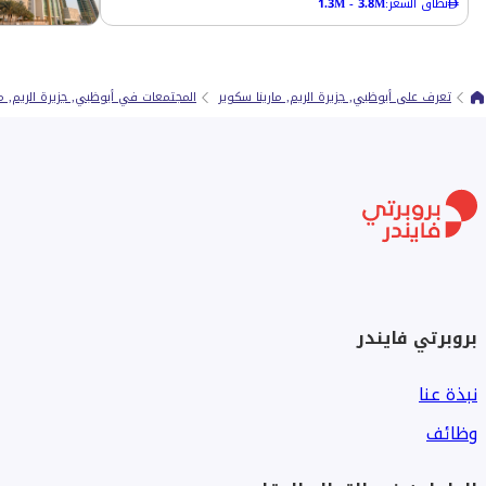
نطاق السعر
:
1.3M - 3.8M
تعرف على أبوظبي, جزيرة الريم, مارينا سكوير
المجتمعات في أبوظبي, جزيرة الريم, ما
بروبرتي فايندر
نبذة عنا
وظائف