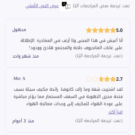
تمت ترجمة بعض المراجعات آليًا.
عرض النص الأصلي
5.0
مجهول
أنا أعيش في هذا المبنى ولا أرغب في المغادرة: الإطلالة
على غابات المانجروف خلابة والمجتمع هادئ وودود!
(
تمت ترجمة المراجعة آليًا
)
منذ شهر واحد
Mor A.
2.7
لقد اشتريت شقة وما زالت كابوسًا. رائحة مكيف سيئة بسبب
فتحة مجرى التهوية في السقف المستعار مما يؤثر مباشرة
على عودة الهواء للمكيف إلى وحدات معالجة الهواء
(FCUs). فرضت عليّ داماك رسوم مياه مبردة وتكلفة عداد
اقرأ أكثر
وإيداع مرتين، الأولى قبل التسليم لاستهلاك السنوات
(
تمت ترجمة المراجعة آليًا
)
منذ 3 أعوام
السابقة ثم بواسطة ASTA قبل توصيل المياه المبردة. جهاز
إنذار الحريق خارج عن السيطرة والضوضاء تأتي في الساعة 2