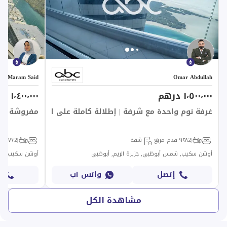
Maram Said
Omar Abdullah
١٬٥٠٠٬٠٠٠ درهم
١٬٤٠٠٬٠٠٠ درهم
غرفة نوم واحدة مع شرفة | إطلالة كاملة على البحر
مفروشة بالك
1
2
٩٢٨ قدم مربع
شقة
1
2
٩٧٣ قدم مربع
أوشن سكيب, شمس أبوظبي, جزيرة الريم, أبوظبي
أوشن سكيب, شمس
إتصل
واتس آب
إ
مشاهدة الكل