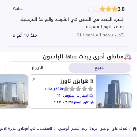
صباحًا وفي النهار. الإدارة غير قادرة على فرض السياسة في
Walid
3.0
الممر والمستأجرون يضعون أغراضهم في الممرات. أسوأ
الميزة الجيدة في المبنى هي الشرفة، والنوافذ الفرنسية،
مبنى رأيته على الإطلاق.
وغرف النوم الفسيحة.
(
تمت ترجمة المراجعة آليًا
)
منذ 10 أعوام
مناطق أخرى يبحث عنها الباحثون
للبيع
للايجار
B هرايزن تاورز
(
0
تقييمات
)
العقارات المتوفرة.
:
11
نطاق السعر
:
1.1M - 2.7M
تعرف على أبوظبي, جزيرة الريم, شمس أبوظبي
المجتمعات في أبوظبي, جزيرة الري