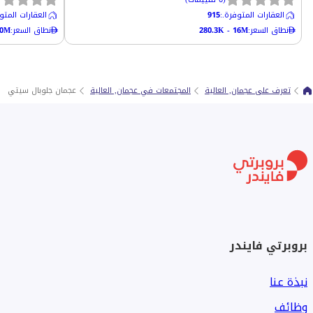
العقارات المتوفرة.
:
915
العقارات المتو
نطاق السعر
:
280.3K - 16M
نطاق السعر
:
20M
تعرف على عجمان, العالية
المجتمعات في عجمان, العالية
عجمان جلوبال سيتي
بروبرتي فايندر
نبذة عنا
وظائف