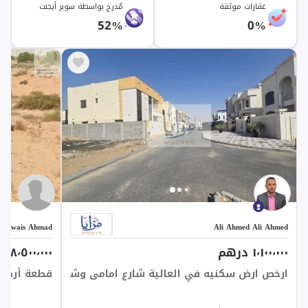
عقارات موثقة
مُدرج بواسطة سوبر أيجنت
52%
0%
Awais Ahmad
Ali Ahmed Ali Ahmed
١٬١٠٠٬٠٠٠ درهم
٨٬٥٠٠٬٠٠٠ درهم
ارخص ارض سكنيه في العالية شارع امامى وشارع خلفي
قطعة أرض س