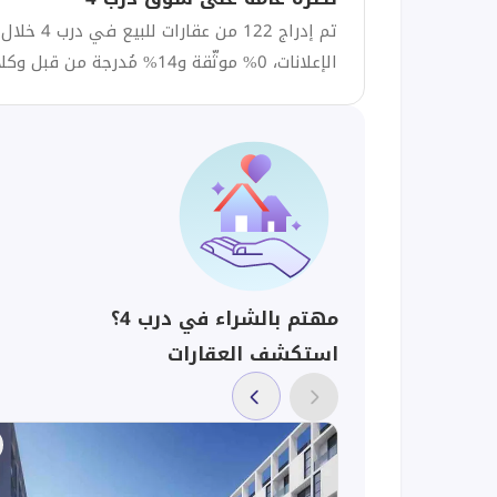
تم إدراج 22
الإعلانات، 0% موثّقة و14% مُدرجة من قبل وكلاء مميزين (SuperAgents).
مهتم بالشراء في درب 4؟
استكشف العقارات