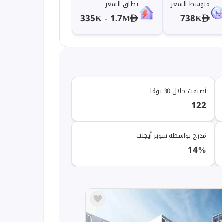
متوسط السعر
نطاق السعر
335K - 1.7M
738K
أضيفت خلال 30 يومًا
122
مُدرج بواسطة سوبر أيجنت
14%