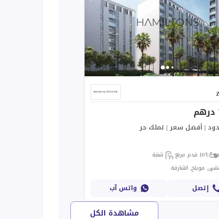
Z
د | أفضل سعر | تملك حر
و
1
٤١١ قدم مربع
شقة
إتصل
واتس آب
مشاهدة الكل