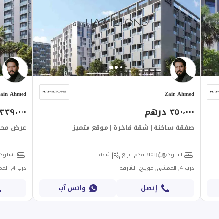
ain Ahmed
Zain Ahmed
٣٥٠٬٠٠٠ درهم
٣٣٩٬٠٠٠ درهم
صفقة ساخنة | شقة فاخرة | موقع متميز
عرض محدو
استوديو
1
٤١٥ قدم مربع
شقة
استودي
درب 4, الممشى, مويلح, الشارقة
درب 4, الممشى, مويلح, الشارقة
إتصل
واتس آب