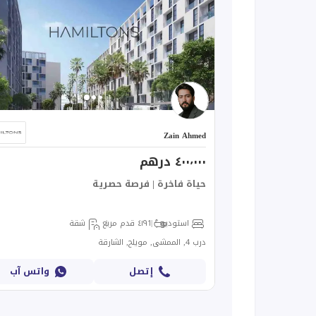
Zain Ahmed
٤٠٠٬٠٠٠ درهم
حياة فاخرة | فرصة حصرية
استوديو
1
٤١٩ قدم مربع
شقة
درب 4, الممشى, مويلح, الشارقة
إتصل
واتس آب