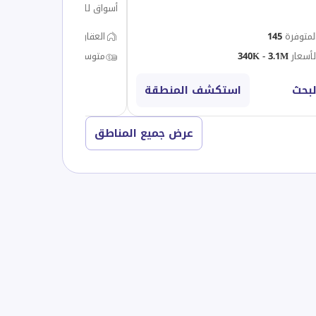
أسواق للتجزئة
المتوفرة
145
العقارات المتوفرة
50
أسعار
340K - 3.1M
متوسط الأسعار
45K - 1.4M
لبحث
استكشف المنطقة
البحث
عرض جميع المناطق