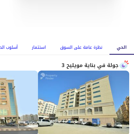
الحي
نظرة عامة على السوق
استثمار
أسلوب الح
جولة في بناية مويليح 3