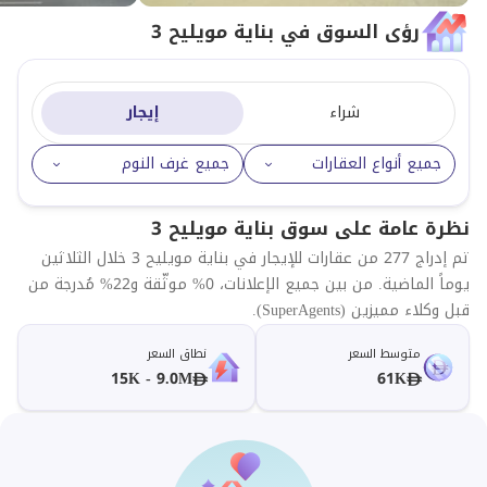
رؤى السوق في بناية مويليح 3
شراء
إيجار
جميع أنواع العقارات
جميع غرف النوم
نظرة عامة على سوق بناية مويليح 3
تم إدراج 277 من عقارات للإيجار في بناية مويليح 3 خلال الثلاثين
يوماً الماضية. من بين جميع الإعلانات، 0% موثّقة و22% مُدرجة من
قبل وكلاء مميزين (SuperAgents).
متوسط السعر
نطاق السعر
15K - 9.0M
61K