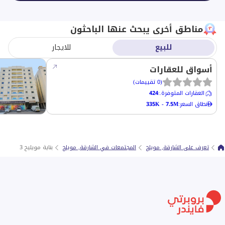
مناطق أخرى يبحث عنها الباحثون
للبيع
للايجار
أسواق للعقارات
(
0
تقييمات
)
العقارات المتوفرة.
:
424
نطاق السعر
:
335K - 7.5M
تعرف على الشارقة, مويلح
المجتمعات في الشارقة, مويلح
بناية مويليح 3