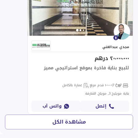
مجدي عبدالغني
٢٠٬٠٠٠٬٠٠٠ درهم
للبيع بناية فاخرة بموقع استراتيجي مميز
7+
7+
١٠٬٠٠٠ قدم مربع
عمارة بالكامل
بناية مويليح 3, مويلح, الشارقة
إتصل
واتس آب
مشاهدة الكل