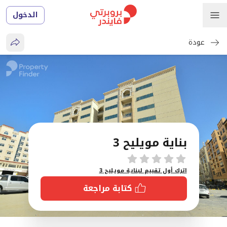
الدخول
عودة
بناية مويليح 3
تقييمات
اترك أول تقييم لبناية مويليح 3
كتابة مراجعة