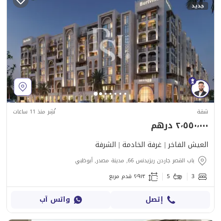
جديد
شقة
نُشِر منذ 11 ساعات
٢٬٥٥٠٬٠٠٠ درهم
العيش الفاخر | غرفة الخادمة | الشرفة
باب القصر جاردن ريزيدنس 66, مدينة مصدر, أبوظبي
3
5
٢٬٩١٣ قدم مربع
إتصل
واتس آب