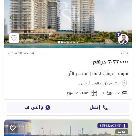
شقة
نُشِر منذ 10 ساعات
٣٬٣٣٠٬٠٠٠ درهم
شرفة | غرفة خادمة | استثمر الآن
مهيرة, جزيرة الريم, أبوظبي
2
4
١٬٥٤٩ قدم مربع
إتصل
واتس آب
SUPERAGENT
جديد