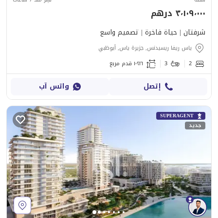
٣٬١٠٩٬٠٠٠ درهم
شرفتان | حياة فاخرة | تصميم واسع
ياس ريفا ريسيدنس, جزيرة ياس, أبوظبي
2
3
١٬٢١٦ قدم مربع
إتصل
واتس آب
SUPERAGENT
جديد