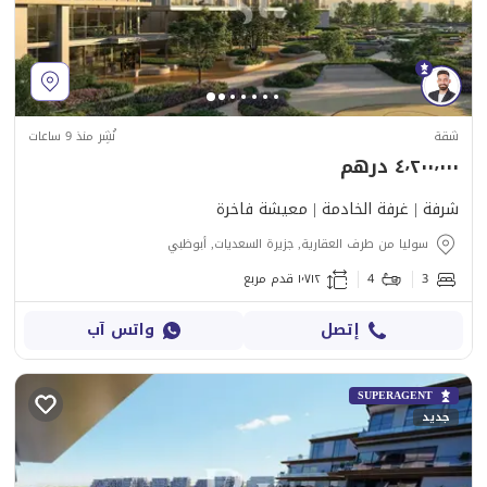
شقة
نُشِر منذ 9 ساعات
٤٬٢٠٠٬٠٠٠ درهم
شرفة | غرفة الخادمة | معيشة فاخرة
سوليا من طرف العقارية, جزيرة السعديات, أبوظبي
3
4
١٬٧١٢ قدم مربع
إتصل
واتس آب
SUPERAGENT
جديد