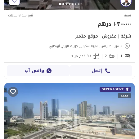
شقة
نُشِر منذ 8 ساعات
١٬٣٠٠٬٠٠٠ درهم
شرفة | مفروش | موقع متميز
2 مرينا هايتس, مارينا سكوير, جزيرة الريم, أبوظبي
1
2
٩٠٤ قدم مربع
إتصل
واتس آب
SUPERAGENT
جديد