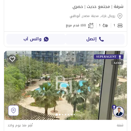
شرفة | مجتمع حديث | حصري
رويال بارك, مدينة مصدر, أبوظبي
1
1
٤٥٥ قدم مربع
إتصل
واتس آب
SUPERAGENT
جديد
شقة
نُشِر منذ يوم واحد