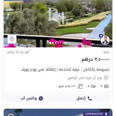
شقة
نُشِر منذ 10 ساعات
٣٬١٠٠٬٠٠٠ درهم
مفروشة بالكامل | غرفة للخادمة | إطلالة على ووتر وورلد
وترز أج, جزيرة ياس, أبوظبي
3
4
١٬٤٠٠ قدم مربع
إتصل
واتس آب
SUPERAGENT