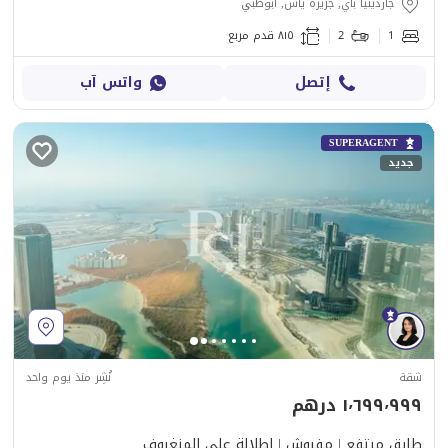
جاردينيا باي, جزيرة ياس, أبوظبي
1
2
٨١٥ قدم مربع
إتصل
واتس آب
SUPERAGENT
جديد
شقة
نُشِر منذ يوم واحد
١٬٦٩٩٬٩٩٩ درهم
طابق مرتفع | مفروش | إطلالة على المنغروف