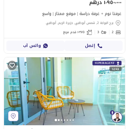
١٬٩٥٠٬٠٠٠ درهم
غرفتا نوم + غرفة دراسة | موقع ممتاز | واسع
برج البوابة 2, شمس أبوظبي, جزيرة الريم, أبوظبي
2
3
١٬٣٧٥ قدم مربع
إتصل
واتس آب
SUPERAGENT
جديد