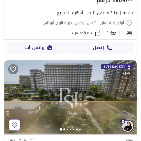
١٬٧٥٩٬٠٠٠ درهم
شرفة | إطلالة على البحر | أجهزة المطبخ
أبراج رادينت مارينا, شمس أبوظبي, جزيرة الريم, أبوظبي
1
2
١٬٠٠٤ قدم مربع
إتصل
واتس آب
SUPERAGENT
جديد
شقة
نُشِر منذ 7 ساعات