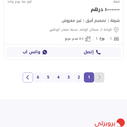
شقة
نُشِر منذ يوم واحد
١٬٠٠٠٬٠٠٠ درهم
شرفة | تصميم أنيق | غير مفروش
الواحة 2, مساكن الواحه, مدينة مصدر, أبوظبي
1
1
٥٠٤ قدم مربع
إتصل
واتس آب
6
5
4
3
2
1