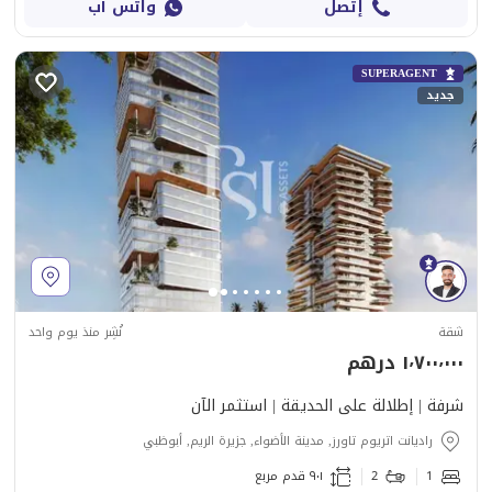
إتصل
واتس آب
SUPERAGENT
جديد
شقة
نُشِر منذ يوم واحد
١٬٧٠٠٬٠٠٠ درهم
شرفة | إطلالة على الحديقة | استثمر الآن
راديانت اتريوم تاورز, مدينة الأضواء, جزيرة الريم, أبوظبي
1
2
٩٠١ قدم مربع