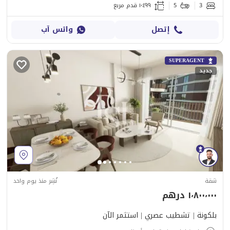
3
5
١٬٤٩٩ قدم مربع
إتصل
واتس آب
SUPERAGENT
جديد
شقة
نُشِر منذ يوم واحد
١٬٨٠٠٬٠٠٠ درهم
بلكونة | تشطيب عصري | استثمر الآن