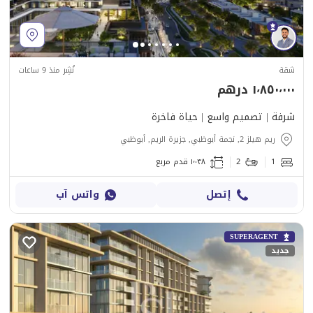
شقة
نُشِر منذ 9 ساعات
١٬٨٥٠٬٠٠٠ درهم
شرفة | تصميم واسع | حياة فاخرة
ريم هيلز 2, نجمة أبوظبي, جزيرة الريم, أبوظبي
1
2
١٬٠٣٨ قدم مربع
إتصل
واتس آب
SUPERAGENT
جديد