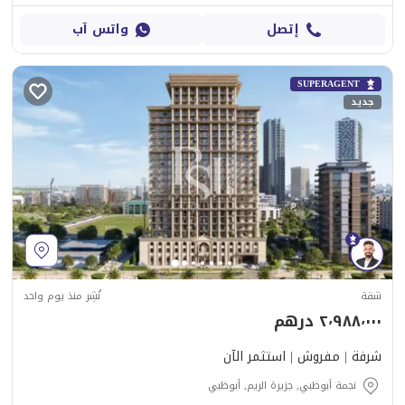
إتصل
واتس آب
SUPERAGENT
جديد
شقة
نُشِر منذ يوم واحد
٢٬٩٨٨٬٠٠٠ درهم
شرفة | مفروش | استثمر الآن
نجمة أبوظبي, جزيرة الريم, أبوظبي