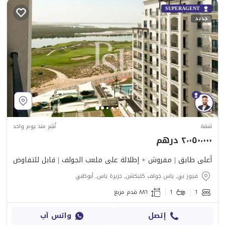
SUPERAGENT
جديد
شقة
نُشِر منذ يوم واحد
٢٬٠٥٠٬٠٠٠ درهم
أعلى طابق | مفروش + إطلالة على ملعب الجولف | قابل للتفاوض
فيوز بي, ياس جولف كليكشن, جزيرة ياس, أبوظبي
1
1
٨٨٦ قدم مربع
إتصل
واتس آب