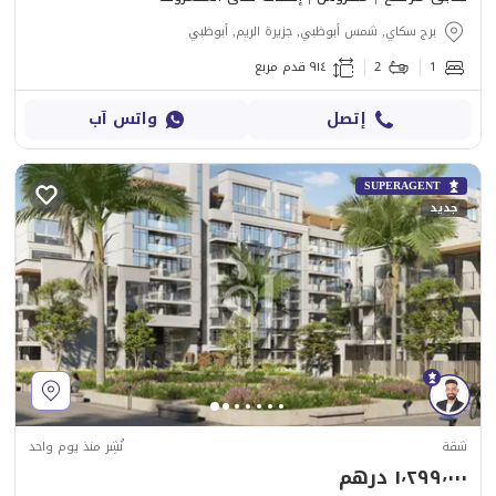
برج سكاي, شمس أبوظبي, جزيرة الريم, أبوظبي
1
2
٩١٤ قدم مربع
إتصل
واتس آب
SUPERAGENT
جديد
شقة
نُشِر منذ يوم واحد
١٬٢٩٩٬٠٠٠ درهم