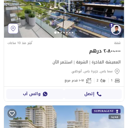
شقة
نُشِر منذ 10 ساعات
٢٬٨٠٠٬٠٠٠ درهم
المعيشة الفاخرة | الشرفة | استثمر الآن
سما ياس, جزيرة ياس, أبوظبي
1
2
١٬٠٧١ قدم مربع
إتصل
واتس آب
SUPERAGENT
جديد