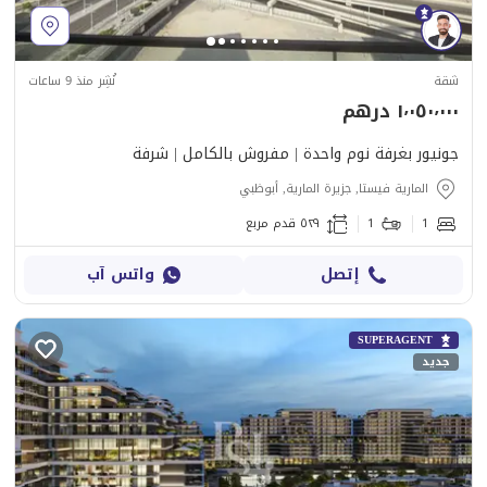
شقة
نُشِر منذ 9 ساعات
١٬٠٥٠٬٠٠٠ درهم
جونيور بغرفة نوم واحدة | مفروش بالكامل | شرفة
المارية فيستا, جزيرة المارية, أبوظبي
1
1
٥٢٩ قدم مربع
إتصل
واتس آب
SUPERAGENT
جديد