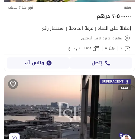
شقة
نُشِر منذ 7 ساعات
٢٬٥٠٠٬٠٠٠ درهم
إطلالة على القناة | غرفة الخادمة | استثمار رائع
مهيرة, جزيرة الريم, أبوظبي
2
4
١٬٤٥٨ قدم مربع
إتصل
واتس آب
SUPERAGENT
جديد