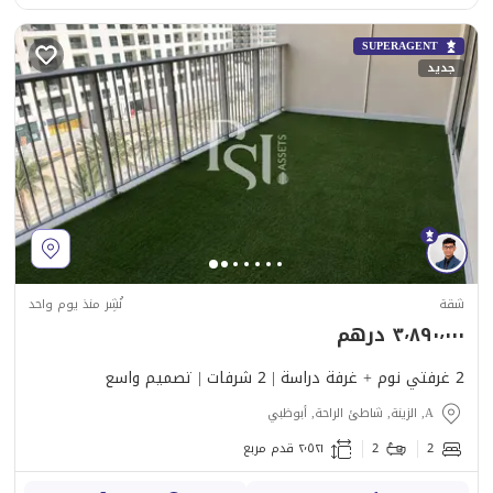
SUPERAGENT
جديد
شقة
نُشِر منذ يوم واحد
٣٬٨٩٠٬٠٠٠ درهم
2 غرفتي نوم + غرفة دراسة | 2 شرفات | تصميم واسع
A, الزينة, شاطئ الراحة, أبوظبي
2
2
٢٬٥٢١ قدم مربع