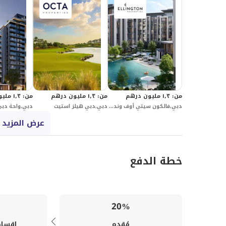
من
:
١٫٣ مليون درهم
من
:
١٫٣ مليون درهم
من
:
١٫٣ مليون درهم
دبي,فالكون سيتي أوف وندرز,بلجرافيا جاردنز
دبي,دبي هيلز استيت
عرض المزيد 
خطة الدفع
20%
مُقدم
اقساط 