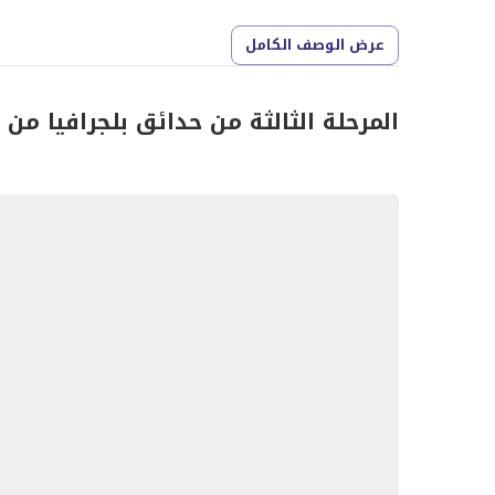
عرض الوصف الكامل
يساعد هذا الموقع على ربط السكان بمناطق الأعمال و
المرافق والخدمات
المرحلة الثالثة من حدائق بلجرافيا من
يضم المشروع مجموعة من المرافق التي تدعم أسلوب حي
حمامات سباحة داخلية وخارجية
مركز لياقة بدنية، استوديو يوجا، ومنتجع صحي
صالة مخصصة للسكان ومساحات للعمل المشترك
سينما خاصة وغرفة ألعاب
حدائق منسقة ومسارات للجري
تراس على السطح مع منطقة للشواء
مناطق لعب للأطفال وأنشطة مجتمعية
أنواع الوحدات