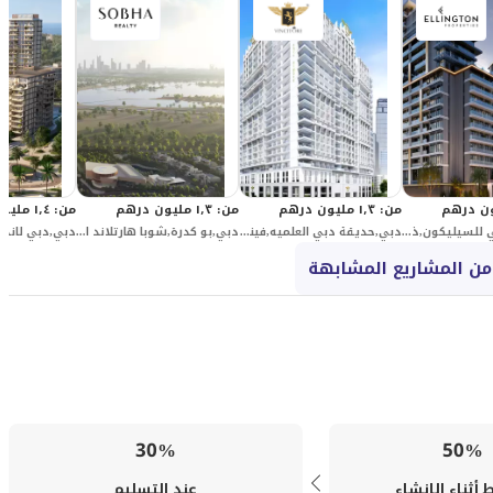
من
:
١٫٣ مليون درهم
من
:
١٫٣ مليون درهم
من
:
١٫٤ مليون درهم
دبي,واحة دبي للسيليكون,ذا هيلجيت
دبي,حديقة دبي العلميه,فينسيتور أكوا ديمور 2
دبي,بو كدرة,شوبا هارتلاند الثانية,سكاي فيو سبيكترا
من المشاريع المشابهة
30%
50%
أثناء الإنشاء
عند التسليم