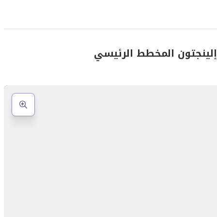
الترفيه والخدمات الأساسية بشكل مباشر وسهل.
 إلينجتون المخطط الرئيسي
اة متكامل داخل المجتمع السكني: