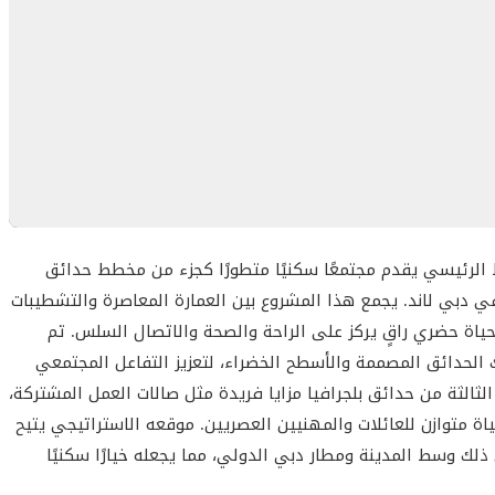
العقارية وحدات سكنية بتصميمات مختلفة تناسب احتياجات متعددة:
مفتوحة، وتقنيات منزل ذكي، وشرفات واسعة بإطلالات متنوعة.
ط الرئيسي يقدم مجتمعًا سكنيًا متطورًا كجزء من مخطط حدائق
ي دبي لاند. يجمع هذا المشروع بين العمارة المعاصرة والتشطيبات
ب حياة حضري راقٍ يركز على الراحة والصحة والاتصال السلس. تم
ك الحدائق المصممة والأسطح الخضراء، لتعزيز التفاعل المجتمعي
لثالثة من حدائق بلجرافيا مزايا فريدة مثل صالات العمل المشتركة،
اة متوازن للعائلات والمهنيين العصريين. موقعه الاستراتيجي يتيح
لك وسط المدينة ومطار دبي الدولي، مما يجعله خيارًا سكنيًا