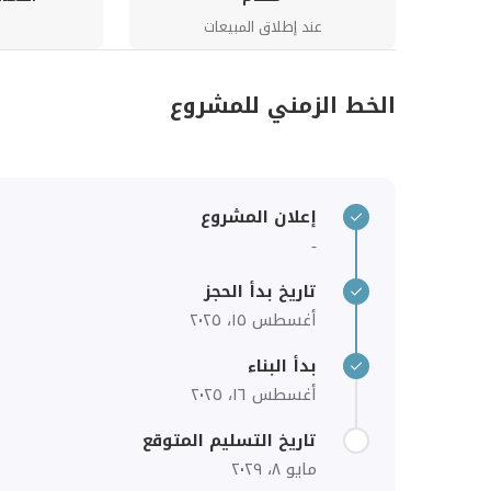
عند إطلاق المبيعات
الخط الزمني للمشروع
إعلان المشروع
-
تاريخ بدأ الحجز
أغسطس ١٥، ٢٠٢٥
بدأ البناء
أغسطس ١٦، ٢٠٢٥
تاريخ التسليم المتوقع
مايو ٨، ٢٠٢٩