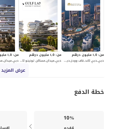
من
:
١٫٥ مليون درهم
من
:
١٫٥ مليون درهم
من
:
١٫٥ مليون درهم
دبي,دبي لاند,غاف وودز,ديستريكت
دبي,ميدان,مساكن تونينو لامبورغيني,تونينو لامبورغيني ريزيدنسز مبني 4
عرض المزيد 
خطة الدفع
10%
مُقدم
اقساط 