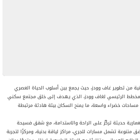
.
.
جمعات اجتماعية.
ع بالتجزئة.
من غرفة واحدة، وغرفتين، وثلاث غرف نوم، بالإضافة إلى وحدات
نية من تطوير غاف وودز، حيث يجمع بين أسلوب الحياة العصري
 تعكس الرقي.
لمخطط الرئيسي لغاف وودز، الذي يهدف إلى خلق مجتمع سكني
قدر من الإضاءة الطبيعية.
 مساحات خضراء واسعة، ما يمنح السكان بيئة هادئة مرتبطة
ة مرافق الوحدة.
لاستدامة.
مارية حديثة تركّز على الراحة والاستدامة، مع شقق فسيحة
 متنوعة تشمل مسارات للجري، مراكز لياقة بدنية، ومركزًا لتجربة
 العيش الحضري من خلال الاستدامة، والتميز المعماري، ونمط