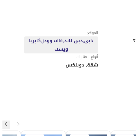
الموقع
دبي,دبي لاند,غاف وودز,كابريا
ويست
أنواع العقارات
شقة, دوبلكس