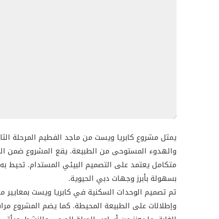
حدائق منسقة بعناية ومناطق ألعاب آمنة للأطفال
ملاعب رياضية متنوعة تشمل ملاعب التنس والباديل
مساحات عمل مشتركة، وقاعات للفعاليات، ومراكز ت
تشكيلة من المقاهي والمطاعم الفاخرة ومنافذ البي
أنواع الوحدات والمواصفات العقارية
يوفر المشروع خيارات سكنية متنوعة تشمل شققاً مكونة 
"الدوبلكس"، وتتميز جميعها بالمواصفات التالية:
يمثل مشروع كابريا ويست من ماجد الفطيم المرحلة الثا
مخططات فسيحة مع تشطيبات من الفئة الممتازة
والهدوء المستوحى من الطبيعة. يقع المشروع ضمن ا
نوافذ ممتدة من الأرض حتى السقف لضمان أقصى 
متكامل يعتمد على التصميم البيئي المستدام. تحيط به
دمج كامل لتقنيات المنازل الذكية للتحكم في كاف
بسهولة بأبرز وجهات دبي الحيوية.
استخدام أجهزة ومواد بناء موفرة للطاقة لتعزيز ا
تم تصميم الوحدات السكنية في كابريا ويست بمعايير مع
وإطلالات على الطبيعة المحيطة. كما يضم المشروع مرافق
يعيد مشروع
كابريا ويست
في "غاف وودز" تعريف مفهوم