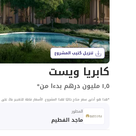
تنزيل كتيب المشروع
كابريا ويست
١٫٥ مليون درهم بدءا من
*
*
هذا هو أدنى سعر متاح حاليًا لهذا المشروع. الأسعار قابلة للتغيير بناءً عل
المطور
ماجد الفطيم