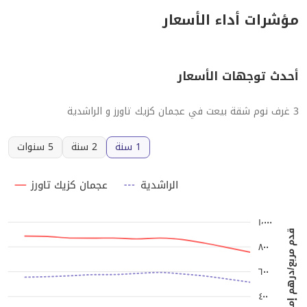
مؤشرات أداء الأسعار
أحدث توجهات الأسعار
3 غرف نوم شقة بيعت في عجمان كزيك تاورز و الراشدية
1 سنة
2 سنة
5 سنوات
الراشدية
عجمان كزيك تاورز
١٬٠٠٠
قدم مربع/درهم إماراتي
٨٠٠
٦٠٠
٤٠٠