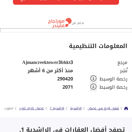
بدعم من
المعلومات التنظيمية
مرجع
Ajmancreektower3bhkt3
نُشِر
منذ أكثر من 6 أشهر
رخصة الوسيط
290420
رخصة الوسيط
2071
شقق للبيع في عجمان
الراشدية
الراشدية 1
عجمان كزيك تاورز
اسلوب حياة راق
تصفح أفضل العقارات في الراشدية 1,