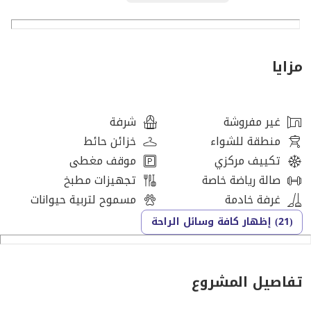
• خطة دفع مرنة: دفعة أولى بنسبة 10% فقط وأقساط
شخصية سهلة تصل إلى 90 شهرًا — بدون الحاجة إلى بنك!
مزايا
|| تفاصيل العقار:
• 3 غرف نوم، كل منها مع حمام داخلي وإطلالات بانورامية
غير مفروشة
شرفة
على خور عجمان
منطقة للشواء
خزائن حائط
تكييف مركزي
موقف مغطى
• منطقة تبديل الملابس
صالة رياضة خاصة
تجهيزات مطبخ
غرفة خادمة
مسموح لتربية حيوانات
• 1 شرفة مع إطلالة مباشرة على البحر
(21) إظهار كافة وسائل الراحة
• غرفة خادمة مع حمام خاص + غرفة غسيل
تفاصيل المشروع
• 5 حمامات في المجموع • خزائن مدمجة في الغرف والمطبخ
والحمامات