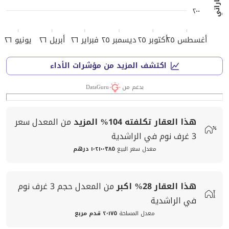
٢٠٠
أغسطس ٢٥
أكتوبر ٢٥
ديسمبر ٢٥
فبراير ٢٦
أبريل ٢٦
يونيو ٢٦
اكتشف المزيد من مؤشرات الأداء
بدعم من
DataGuru
هذا العقار تكلفته
104%
المزيد
من المعدل
سعر
3 غرف نوم في الراشدية
معدل سعر البيع
١٬٢١٠٬٣٨٥ درهم
هذا العقار
28%
اكبر
من المعدل
حجم
3 غرف نوم
في الراشدية
معدل المساحة
٢٬١٧٥ قدم مربع