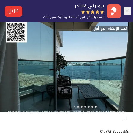
بروبرتي فايندر
تنزيل
احتفظ بالمنازل التي أعجبتك لتعود إليها متى شئت
تحت الإنشاء: بيع أول
شقة
٢٬٤٧٤٬٠٠٠