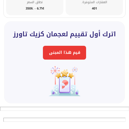
العقارات المتوفرة.
نطاق السعر
أبراج هورايزون – مبنى المدخل D – مكتب رقم 1509
350K - 6.7M
401
لمزيد من المعلومات عبر الجوال والواتساب 0561185930
اترك أول تقييم لعجمان كزيك تاورز
قيم هذا المبنى