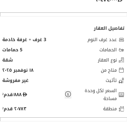
تفاصيل العقار
عدد غرف النوم
3 غرف + غرفة خادمة
الحمامات
5 حمامات
نوع العقار
شقة
متاح من
١٨ نوفمبر ٢٠٢٥
تأثيث
غير مفروشة
السعر لكل وحدة
د
٨٨٨/قدم²
مساحة
ر
منطقة
٢٬٧٨٣ قدم²
ه
م