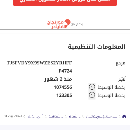
بدعم من
المعلومات التنظيمية
مرجع
TJSFVDY9X9SWZES2YRHFF
P4724
نُشِر
منذ 2 شهور
رخصة الوسيط
1074556
رخصة الوسيط
123305
شقق للبيع في عجمان
الراشدية
الراشدية 1
أبراج براجيل
امتلك بيت احلامك في 