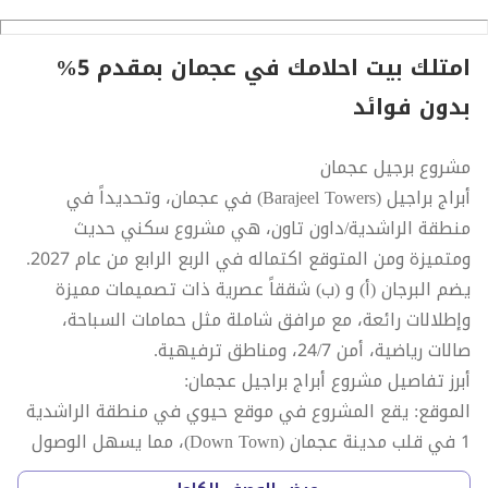
م
امتلك بيت احلامك في عجمان بمقدم 5%
بدون فوائد
مشروع برجيل عجمان
أبراج براجيل (Barajeel Towers) في عجمان، وتحديداً في
منطقة الراشدية/داون تاون، هي مشروع سكني حديث
ومتميزة ومن المتوقع اكتماله في الربع الرابع من عام 2027.
يضم البرجان (أ) و (ب) شققاً عصرية ذات تصميمات مميزة
وإطلالات رائعة، مع مرافق شاملة مثل حمامات السباحة،
صالات رياضية، أمن 24/7، ومناطق ترفيهية.
أبرز تفاصيل مشروع أبراج براجيل عجمان:
الموقع: يقع المشروع في موقع حيوي في منطقة الراشدية
1 في قلب مدينة عجمان (Down Town)، مما يسهل الوصول
إلى الخدمات والمرافق الأساسية.