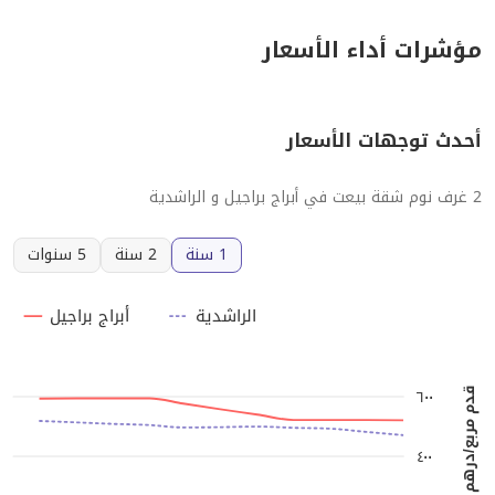
مؤشرات أداء الأسعار
أحدث توجهات الأسعار
2 غرف نوم شقة بيعت في أبراج براجيل و الراشدية
1 سنة
2 سنة
5 سنوات
الراشدية
أبراج براجيل
٦٠٠
قدم مربع/درهم إماراتي
٤٠٠