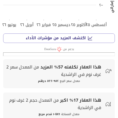
٢٠٠
أغسطس ٢٥
أكتوبر ٢٥
ديسمبر ٢٥
فبراير ٢٦
أبريل ٢٦
يونيو ٢٦
اكتشف المزيد من مؤشرات الأداء
بدعم من
DataGuru
هذا العقار تكلفته
57%
المزيد
من المعدل
سعر
2
غرف نوم في الراشدية
معدل سعر البيع
٨٢٢٬٩٨٢ درهم
هذا العقار
17%
اكبر
من المعدل
حجم
2 غرف نوم
في الراشدية
معدل المساحة
١٬٥٨٦ قدم مربع