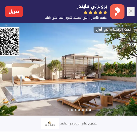
بروبرتي فايندر
تنزيل
احتفظ بالمنازل التي أعجبتك لتعود إليها متى شئت
تحت الإنشاء: بيع أول
حصري على بروبرتي فايندر