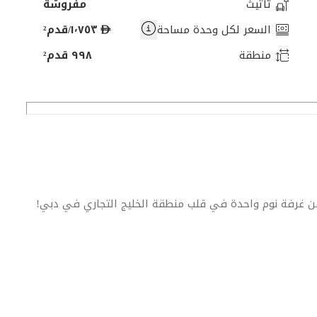
تأثيث
مفروشة
د
السعر لكل وحدة مساحة
١٬٧٥٣/قدم²
ر
منطقة
٩٩٨ قدم²
ه
م
من غرفة نوم واحدة في قلب منطقة الخليج التجاري في دبي!