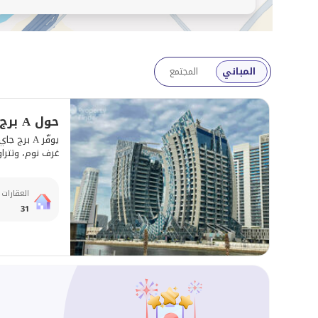
المباني
المجتمع
حول A برج جاي ون
غرف نوم، وتتراوح مساحاتها بين 510 - 6
العقارات 
31