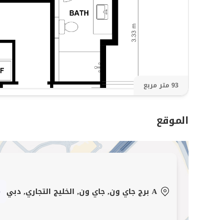
93 متر مربع
الموقع
A برج جاي ون, جاي ون, الخليج التجاري, دبي
م