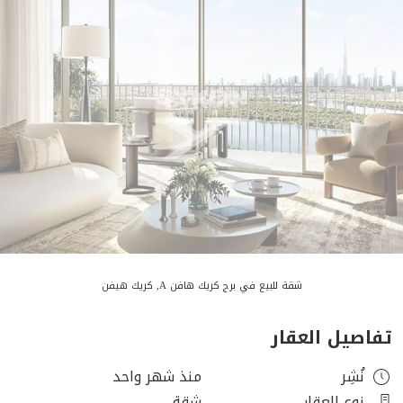
شقة للبيع في برج كريك هافن A, كريك هيفن
تفاصيل العقار
نُشِر
منذ شهر واحد
نوع العقار
شقة