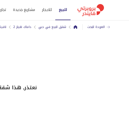
للبيع
للايجار
مشاريع جديدة
تجاري
العودة للبحث
شقق للبيع في دبي
داماك هيلز 2
نافيت
نعتذر, هذا شقة 