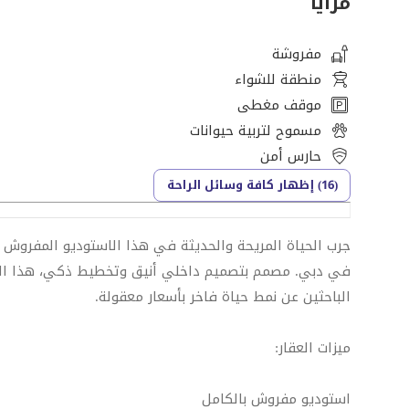
مزايا
مفروشة
منطقة للشواء
موقف مغطى
مسموح لتربية حيوانات
حارس أمن
(16) إظهار كافة وسائل الراحة
في دبي. مصمم بتصميم داخلي أنيق وتخطيط ذكي، هذا العق
الباحثين عن نمط حياة فاخر بأسعار معقولة.
ميزات العقار:
استوديو مفروش بالكامل