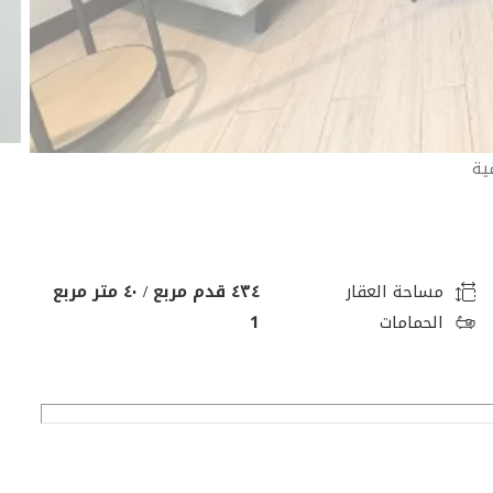
ية
مساحة العقار
٤٣٤ قدم مربع / ٤٠ متر مربع
الحمامات
1