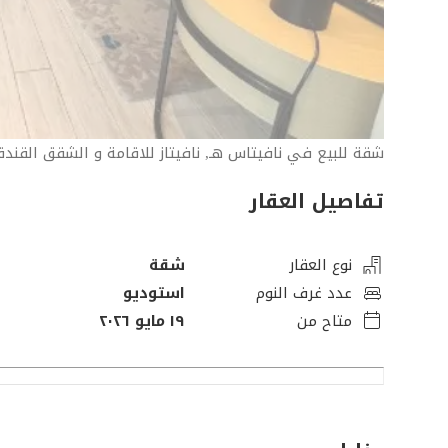
شقة للبيع في نافيتاس هـ, نافيتاز للاقامة و الشقق القندق
تفاصيل العقار
نوع العقار
شقة
عدد غرف النوم
استوديو
متاح من
١٩ مايو ٢٠٢٦