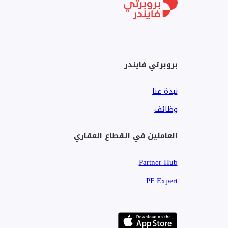
فرصة استثمارية رائعة في واحدة من المجتمعات سريعة الن
قوية.
بروبرتي فايندر
لمزيد من التفاصيل أو لترتيب الزيارة، اتصل الآن.
نبذة عنا
وظائف
العاملين في القطاع العقاري
Partner Hub
PF Expert