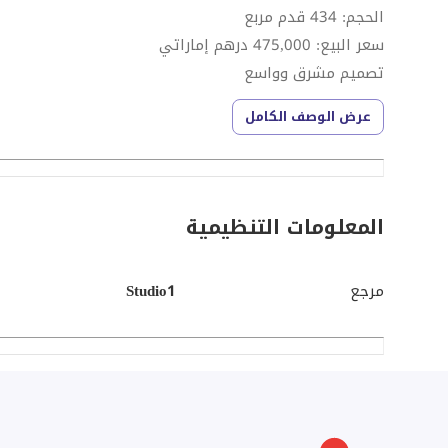
الحجم: 434 قدم مربع
سعر البيع: 475,000 درهم إماراتي
تصميم مشرق وواسع
مطبخ حديث وحمام أنيق
عرض الوصف الكامل
شرفة مع إطلالة على المجتمع
جاهز للسكن
مرافق المجتمع:
المعلومات التنظيمية
مسبح
مرجع
Studio1
صالة رياضية
منطقة لعب للأطفال
حدائق ذات مناظر طبيعية
أمن على مدار الساعة طوال أيام الأسبوع
مطاعم ومنافذ بيع بالتجزئة
سهولة الوصول إلى الطرق الرئيسية