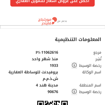
احصل على عروض أسعار للتمويل العقاري
بدعم من
المعلومات التنظيمية
مرجع
PS-11062616
نُشِر
منذ شهر واحد
رخصة الوسيط
1933
اسم الوكالة
بروفيدنت للوساطة العقارية
ش.ذ.م.م
اسم المنطقة
مدينة هند 4
رخصة الوسيط
90676