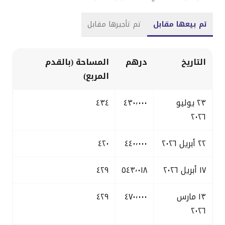
تم بيعها مقابل
تم تأجيرها مقابل
التاريخ
درهم
المساحة (بالقدم
المربع)
٢٣ يوليو
٤٣٠٬٠٠٠
٤٣٤
٢٠٢٦
٢٢ أبريل ٢٠٢٦
٤٤٠٬٠٠٠
٤٢٠
١٧ أبريل ٢٠٢٦
٥٤٣٬٠١٨
٤٢٩
١٣ مارس
٤٧٠٬٠٠٠
٤٢٩
٢٠٢٦