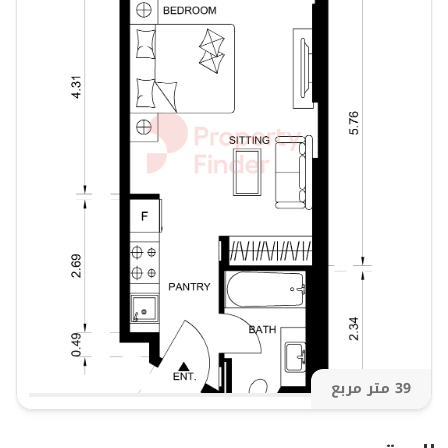
المعالم القريبة:
⦁ نادي ترامب الدولي للغولف دبي – حوالي 5 دقائق
⦁ استاد ذا سيفينز – حوالي 15 دقيقة
⦁ القرية العالمية – حوالي 15 دقيقة
⦁ حديقة دبي المعجزة – حوالي 20 دقيقة
⦁ دبي أوتليت مول – حوالي 30 دقيقة
⦁ بحيرات القudra – حوالي 25 دقيقة
⦁ حول فيرديس في داماك هيلز 2
فيرديس هو مجمع سكني معاصر مصمم لتوفير نمط حياة
متوازن داخل مجتمع داماك هيلز 2 المزدهر. محاط بالحدائق
والمناظر الطبيعية، والمرافق الترفيهية، والمرافق العائلية،
يتمتع السكان ببيئة هادئة بعيدًا عن صخب المدينة مع
39 متر مربع
الحفاظ على الوصول المريح إلى الوجهات الرئيسية في دبي.