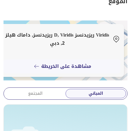
الموقع
يتميز هذا الاستوديو المجهز جيدًا بمساحات معيشة مشرقة،
وتشطيبات حديثة، وشرفة خاصة تطل على حمام السباحة،
مما يجعله خيارًا مثاليًا للمستثمرين الذين يبحثون عن عوائد
تأجيرية فورية أو للمستخدمين النهائيين الذين يبحثون عن
Viridis ريزيدنسز D, Viridis ريزيدنسز, داماك هيلز
منزل مريح في مجتمع متنامٍ.
2, دبي
تفاصيل الشركة: بروفيدنت العقارية
رقم رخصة ريرا: 1933
مشاهدة على الخريطة
المباني
المجتمع