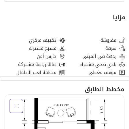
⦁ مؤجر حاليًا
⦁ قائمة حصرية
مزايا
⦁ إعادة بيع حقيقية
مرافق المجتمع:
مفروشة
تكييف مركزي
شرفة
مسبح مشترك
⦁ صالة رياضية مجهزة بالكامل
ردهة في المبنى
حارس أمن
⦁ حمام سباحة
نادي صحي مشترك
صالة رياضة مشتركة
⦁ حضانة ومنطقة لعب للأطفال
موقف مغطى
منطقة لعب الاطفال
⦁ مسجد
⦁ مطاعم ومقاهي
مخطط الطابق
⦁ ملعب تنس
⦁ منافذ بيع بالتجزئة ومرافق تسوق
⦁ نادي صحي داخلي
⦁ مسارات للدراجات والركض