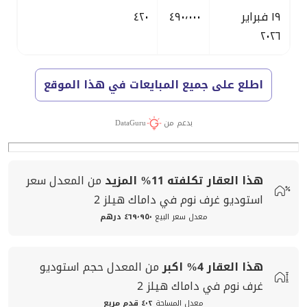
١٩ فبراير
٤٩٠٬٠٠٠
٤٢٠
٢٠٢٦
اطلع على جميع المبايعات في هذا الموقع
بدعم من
DataGuru
هذا العقار تكلفته
11%
المزيد
من المعدل
سعر
استوديو غرف نوم في داماك هيلز 2
معدل سعر البيع
٤٦٩٬٩٥٠ درهم
هذا العقار
4%
اكبر
من المعدل
حجم
استوديو
غرف نوم في داماك هيلز 2
معدل المساحة
٤٠٢ قدم مربع