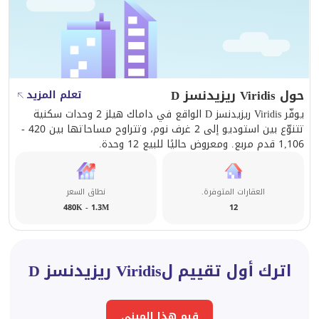
حول Viridis ريزيدنسز D
تعلم المزيد
يوفّر Viridis ريزيدنسز D الواقع في داماك هيلز 2 وحدات سكنية
تتنوّع بين استوديو إلى 2 غرف نوم، وتتراوح مساحاتها بين 420 -
1,106 قدم مربع. ومعروض حاليًا للبيع 12 وحدة.
العقارات المتوفرة.
نطاق السعر
480K - 1.3M
12
اترك أول تقييم لViridis ريزيدنسز D
قيم هذا المبنى