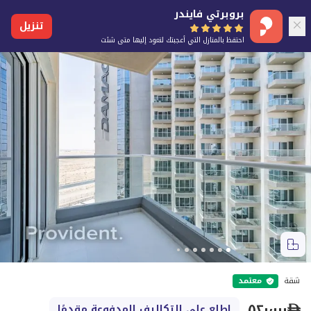
بروبرتي فايندر
تنزيل
احتفظ بالمنازل التي أعجبتك لتعود إليها متى شئت
شقة
معتمد
٥٢٠٬٠٠٠
اطلع على التكاليف المدفوعة مقدمًا