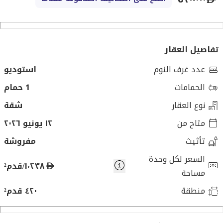
تفاصيل العقار
عدد غرف النوم
استوديو
الحمامات
1 حمام
نوع العقار
شقة
متاح من
١٢ يونيو ٢٠٢٦
تأثيث
مفروشة
السعر لكل وحدة
د
١٬٢٣٨/قدم²
مساحة
ر
منطقة
٤٢٠ قدم²
ه
م