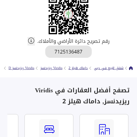
رقم تصريح دائرة الأراضي والأملاك.
شقق للبيع في دبي
داماك هيلز 2
Viridis ريزيدنسز
Viridis ريزيدنسز D
صف
تصفح أفضل العقارات في Viridis
ريزيدنسز, داماك هيلز 2