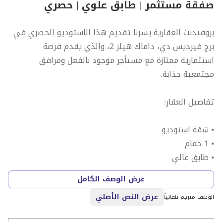
صفقة مستثمر | طابق علوي | حصري
بروفيدنت العقارية يسرنا تقديم هذا الاستوديو الحصري في
برج فيرديس دي، داماك هيلز 2، والذي يقدم فرصة
استثمارية ممتازة مع مستأجر موجود بالفعل ومرافق
مجتمعية جذابة.
تفاصيل العقار:
⦁ شقة استوديو
⦁ 1 حمام
⦁ طابق عالي
⦁ شرفة
عرض الوصف الكامل
⦁ المساحة المبنية: 420.76 قدم مربع
عرض النص الأصلي
⦁ موقف سيارات مخصص
الوصف مترجم تلقائياً
⦁ إطلالة على حمام السباحة