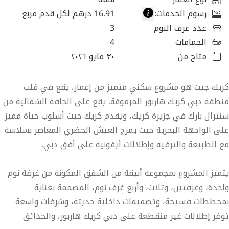
رسوم الخدمات
:
16.91 درهم لكل قدم مربع
عدد غرف النوم
3
الحمامات
4
متاح من
٣٠ مايو ٢٠٢٦
كريك جيت هو مشروع سكني متميز من إعمار، يقع في قلب
منطقة دبي كريك هاربور المرموقة. يقع على الحافة الشمالية من
سنترال بارك في جزيرة كريك، ويقدم كريك جيت أسلوب حياة مميز
على الواجهة البحرية حيث يمزج العيش الحضري المعاصر بسلاسة
مع الطبيعة والترفيه وإطلالات أيقونية على أفق دبي.
يتميز المشروع بمجموعة أنيقة من الشقق المكونة من غرفة نوم
واحدة، وغرفتين، وثلاث، وأربع غرف نوم، المصممة بعناية
بمخططات فسيحة، وتصميمات داخلية حديثة، وشرفات واسعة
توفر إطلالات غير منقطعة على دبي كريك هاربور، والحدائق